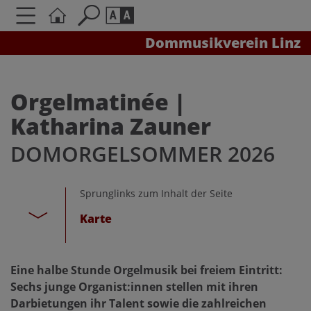
Dommusikverein Linz
Seite durchsuchen nach ...
Barrierefreiheit Einstellungen
Schriftgröße
Orgelmatinée |
A
A
Katharina Zauner
A
DOMORGELSOMMER 2026
Kontrasteinstellungen
Sprunglinks zum Inhalt der Seite
A
A
A
A
A
Karte
Eine halbe Stunde Orgelmusik bei freiem Eintritt:
Sechs junge Organist:innen stellen mit ihren
Darbietungen ihr Talent sowie die zahlreichen