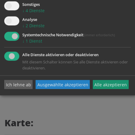
Domplatz 1
Sonstiges
↓
4
Dienste
4020 Linz
Analyse
↓
2
Dienste
VeranstalterIn:
Systemtechnische Notwendigkeit
(immer erforderlich)
Dommusikverein Linz
↓
1
Dienst
Baumbachstraße 3
Alle Dienste aktivieren oder deaktivieren
4020 Linz
Mit diesem Schalter können Sie alle Dienste aktivieren oder
deaktivieren.
Kontakt:
E:
dommusikverein@dioezese-linz.at
Ich lehne ab
Ausgewählte akzeptieren
Alle akzeptieren
Karte: