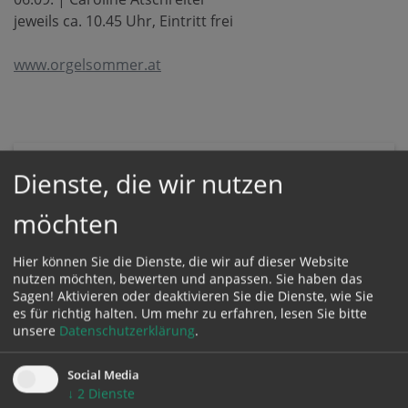
jeweils ca. 10.45 Uhr, Eintritt frei
www.orgelsommer.at
Dienste, die wir nutzen
möchten
SONNTAG
02.08.
Hier können Sie die Dienste, die wir auf dieser Website
nutzen möchten, bewerten und anpassen. Sie haben das
Sagen! Aktivieren oder deaktivieren Sie die Dienste, wie Sie
Zeit:
es für richtig halten.
Um mehr zu erfahren, lesen Sie bitte
02. Aug. 2026,
10:45 Uhr
BEGINN
unsere
Datenschutzerklärung
.
Ort:
Social Media
↓
2
Dienste
Mariendom