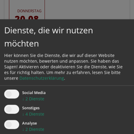
DONNERSTAG
20.08.
Dienste, die wir nutzen
Zeit:
möchten
20. Aug. 2026,
20:00 Uhr
BEGINN
Hier können Sie die Dienste, die wir auf dieser Website
nutzen möchten, bewerten und anpassen. Sie haben das
Ort:
Sagen! Aktivieren oder deaktivieren Sie die Dienste, wie Sie
Mariendom
es für richtig halten.
Um mehr zu erfahren, lesen Sie bitte
Domplatz 1
unsere
Datenschutzerklärung
.
4020 Linz
Social Media
↓
2
Dienste
VeranstalterIn:
Sonstiges
Dommusikverein Linz
↓
4
Dienste
Baumbachstraße 3
Analyse
4020 Linz
↓
2
Dienste