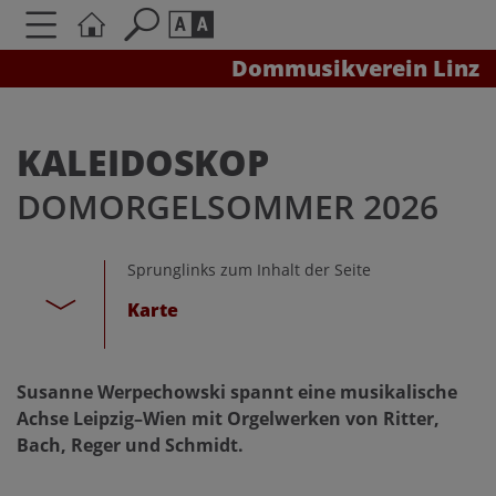
Dommusikverein Linz
Seite durchsuchen nach ...
Barrierefreiheit Einstellungen
Schriftgröße
KALEIDOSKOP
A
A
DOMORGELSOMMER 2026
A
Kontrasteinstellungen
Sprunglinks zum Inhalt der Seite
Karte
A
A
A
A
A
Susanne Werpechowski spannt eine musikalische
Achse Leipzig–Wien mit Orgelwerken von Ritter,
Bach, Reger und Schmidt.