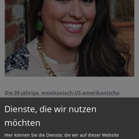
Die 39-jährige, mexikanisch-US-amerikanische
Journalistin Maria Montserrat Alvarado ist die erste
Dienste, die wir nutzen
Frau im Laienstand, die ab November 2026 als
Präfektin das Dikasteriums für Kommunikation
möchten
leiten wird.
Hier können Sie die Dienste, die wir auf dieser Website