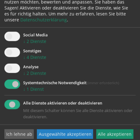
nutzen möchten, bewerten und anpassen. Sie haben das
Sagen! Aktivieren oder deaktivieren Sie die Dienste, wie Sie
es für richtig halten.
Um mehr zu erfahren, lesen Sie bitte
unsere
Datenschutzerklärung
.
Social Media
↓
2
Dienste
zurück
Sonstiges
↓
4
Dienste
Analyse
↓
2
Dienste
Systemtechnische Notwendigkeit
(immer erforderlich)
↓
1
Dienst
Alle Dienste aktivieren oder deaktivieren
Mit diesem Schalter können Sie alle Dienste aktivieren oder
deaktivieren.
KONTAKT
Ich lehne ab
Ausgewählte akzeptieren
Alle akzeptieren