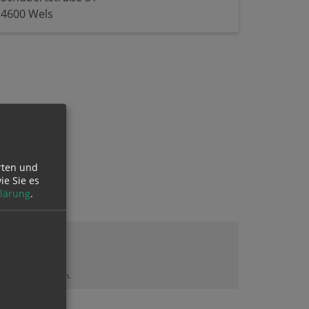
4600 Wels
rten und
ie Sie es
lärung
.
lt sehen zu können.