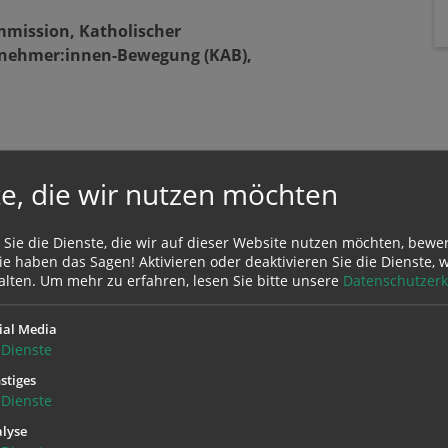
mission, Katholischer
itnehmer:innen-Bewegung (KAB),
e, die wir nutzen möchten
 Sie die Dienste, die wir auf dieser Website nutzen möchten, bewe
e haben das Sagen! Aktivieren oder deaktivieren Sie die Dienste, w
alten.
Um mehr zu erfahren, lesen Sie bitte unsere
Datenschutzerk
ial Media
Dienste
Zustimmung erforderlich!
stiges
Sie
Cookies von Google Maps
und
laden Sie die Seite neu
, um diesen Inha
Dienste
lyse