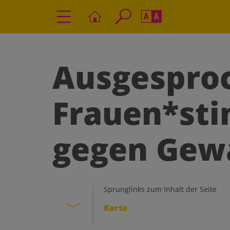
Seite durchs
Barrierefrei
Schriftgröße
Ausgesproc
A
A
Frauen*st
gegen Gew
Sprunglinks zum Inhalt der Seite
Karte