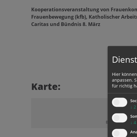
Kooperationsveranstaltung von Frauenkom
Frauenbewegung (kfb), Katholischer Arbe
Caritas und Bündnis 8. März
Dienst
Hier können
anpassen. Si
Karte:
für richtig h
Soc
↓
2
Son
Bitte akzeptieren 
↓
4
Ana