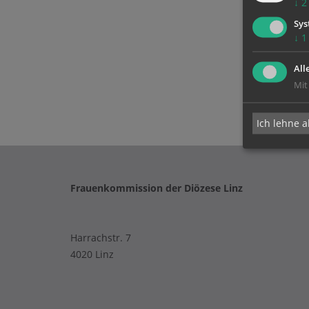
↓
2
Sys
↓
1
All
Mit
Ich lehne a
Frauenkommission der Diözese Linz
Harrachstr. 7
4020 Linz