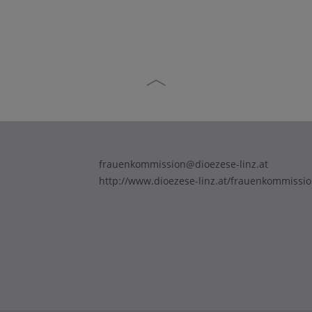
frauenkommission@dioezese-linz.at
http://www.dioezese-linz.at/frauenkommissi