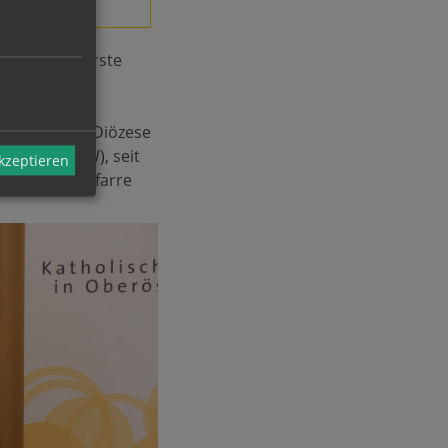
e für sie oberste
e sie in die Diözese
arbeit im KBW), seit
akzeptieren
esignierten Pfarre