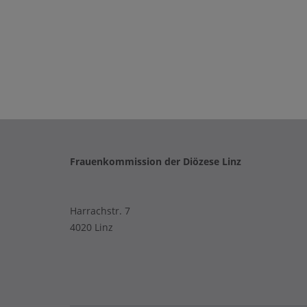
Frauenkommission der Diözese Linz
Harrachstr. 7
4020 Linz