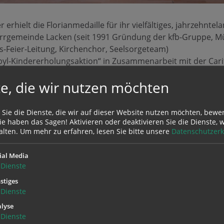
 erhielt die Florianmedaille für ihr vielfältiges, jahrzehnte
farrgemeinde Lacken (seit 1991 Gründung der kfb-Gruppe, M
s-Feier-Leitung, Kirchenchor, Seelsorgeteam)
obyl-Kindererholungsaktion“ in Zusammenarbeit mit der Cari
schenrechtspreis des Landes OÖ (2011)
e, die wir nutzen möchten
nde Vorsitzende der
kfb Österreich
und Leiterin der
Aktion Fam
er kfb Österreich (2015-2020)
 Sie die Dienste, die wir auf dieser Website nutzen möchten, bewe
e haben das Sagen! Aktivieren oder deaktivieren Sie die Dienste, w
alten.
Um mehr zu erfahren, lesen Sie bitte unsere
Datenschutzerk
 stets ein zentrales Anliegen: „Es verlangt sich auszusetzen
aber auch, seine Kraft zu spüren und zu entfalten, Erfolge z
der kfb beheimatet, die sie von 2015-2020 leitete:
ial Media
Dienste
stiges
Dienste
unkte sind das Handeln für die Schöpfung, die Friedens- und d
lyse
verbunden die Entwicklungspolitik.“
Dienste