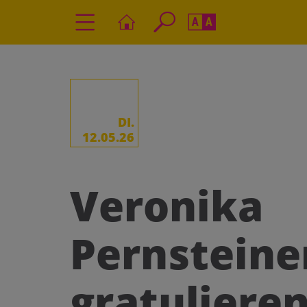
Seite durchs
Barrierefrei
Schriftgröße
A
A
DI.
12.05.26
Veronika
Pernsteine
gratulieren