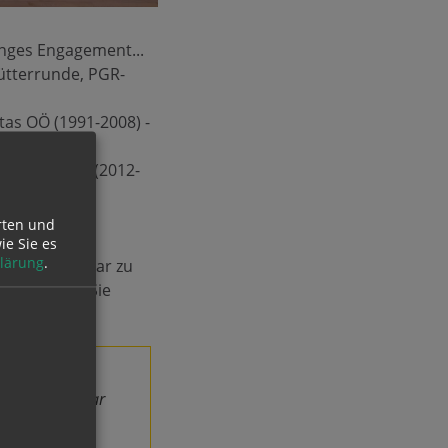
langes Engagement...
ütterrunde, PGR-
tas OÖ (1991-2008) -
ilienfasttag
(2012-
rten und
ie Sie es
lärung
.
 und anfechtbar zu
u erleben.“ Sie
amit untrennbar