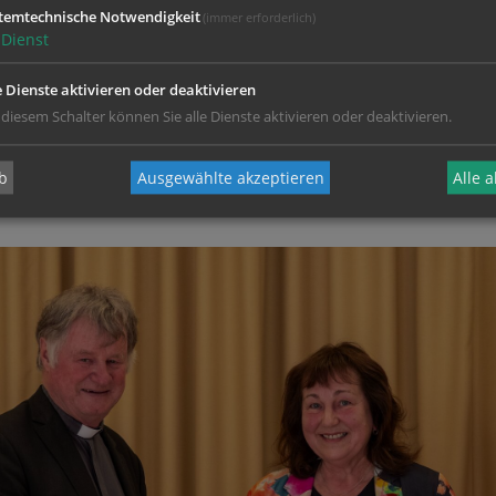
temtechnische Notwendigkeit
(immer erforderlich)
Dienst
 der Frauen in Kirche und Gesellschaft zu positionieren, hatt
e Dienste aktivieren oder deaktivieren
 diesem Schalter können Sie alle Dienste aktivieren oder deaktivieren.
ronika Pernsteiner lange Zeit Bankangestellte, 2005 wechselt
 der Verwaltung tätig (z.B. in der Projekt- und Öffentlichkeits
b
Ausgewählte akzeptieren
Alle 
ge. Mit September 2025 wird sie Pastoralvorständin in der d