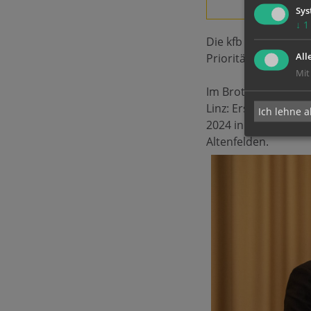
Sys
↓
1
Die kfb als Anwältin
Priorität.
All
Mit
Im Brotberuf war Ve
Linz: Erst war sie in
Ich lehne a
2024 in der Seelsor
Altenfelden.