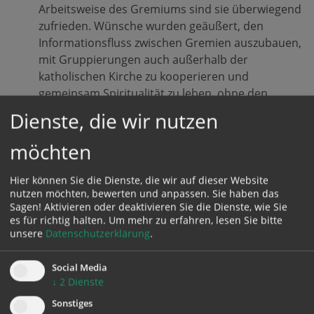
Arbeitsweise des Gremiums sind sie überwiegend
zufrieden. Wünsche wurden geäußert, den
Informationsfluss zwischen Gremien auszubauen,
mit Gruppierungen auch außerhalb der
katholischen Kirche zu kooperieren und
gemeinsam Spiritualität zu leben, ohne den
Auftrag als Arbeitsgremium zu
Dienste, die wir nutzen
vernachlässigen. Verbesserungsbedarf gibt es in
den Ressourcen, die der FRK zur Verfügung
möchten
gestellt werden.
Am Nachmittag gab es einen
Impulsvortrag zum
Hier können Sie die Dienste, die wir auf dieser Website
Thema "Gerechte Teilhabe" mit
Univ.-Prof.in
nutzen möchten, bewerten und anpassen. Sie haben das
Sagen! Aktivieren oder deaktivieren Sie die Dienste, wie Sie
Dr.in Ines Weber
(Professorin für Christliche
es für richtig halten.
Um mehr zu erfahren, lesen Sie bitte
Persönlichkeitsbildung an der
unsere
Datenschutzerklärung
.
Universität Salzburg und ehemaliges FRK-
Mitglied). Sie spannte den Bogen von Frauen in
Social Media
der Kirchengeschichte über sich verändernde
↓
2
Dienste
Rollenbilder in verschiedenen Lebens- und
Sonstiges
Arbeitswelten bis zu den Selbstbildern und dem