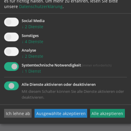
es für richtig halten.
Um mehr zu erfahren, lesen Sie bitte
unsere
Datenschutzerklärung
.
Social Media
zurück
↓
2
Dienste
Sonstiges
↓
4
Dienste
Analyse
↓
2
Dienste
Systemtechnische Notwendigkeit
(immer erforderlich)
↓
1
Dienst
Alle Dienste aktivieren oder deaktivieren
Mit diesem Schalter können Sie alle Dienste aktivieren oder
KONTAKT
deaktivieren.
Impressum
Ich lehne ab
Ausgewählte akzeptieren
Alle akzeptieren
Datenschutz