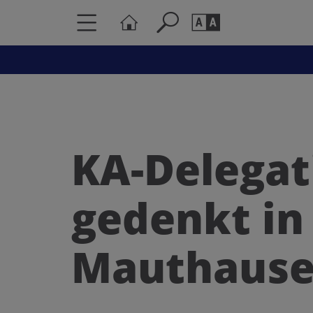
Seite durchs
Barrierefrei
Schriftgröße
A
A
KA-Delegat
gedenkt in
Mauthaus