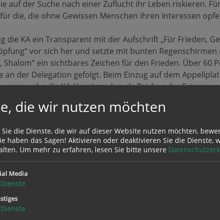
e auf der Suche nach einer Zuflucht ihr Leben riskieren. Für 
 für die, die ohne Gewissen Menschen ihren Interessen opfern
 die KA ein Transparent mit der Aufschrift „Für Frieden, Ge
fung“ vor sich her und setzte mit bunten Regenschirmen m
e, Shalom“ ein sichtbares Zeichen für den Frieden. Über 60
e an der Delegation gefolgt. Beim Einzug auf dem Appellpla
sungen, ehe die KA-Vorsitzenden als Zeichen der Erinneru
Opfer des Nationalsozialismus am Kenotaph am Appellplatz
e, die wir nutzen möchten
 ablegten.
 Sie die Dienste, die wir auf dieser Website nutzen möchten, bewe
zhammer über ihre Motivation, die Befreiungsfeier in Maut
e haben das Sagen! Aktivieren oder deaktivieren Sie die Dienste, w
alten.
Um mehr zu erfahren, lesen Sie bitte unsere
Datenschutzerk
ie diesen ist das Erinnern, das Gedenken, das Nie-Wieder b
, Zusammenhalt und Gemeinschaft fördern sind ganz wicht
ial Media
en wir, wie zerbrechlich eine Gesellschaft sein kann. Wir eh
Dienste
nd mit vollem Herzen und mit voller Seele hier, damit so e
stiges
hen kann.“
Dienste