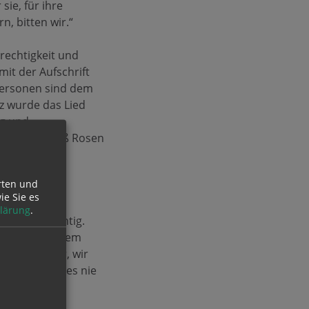
sie, für ihre
, bitten wir.“
rechtigkeit und
it der Aufschrift
 Personen sind dem
tz wurde das Lied
ng und
 einen Strauß Rosen
rten und
hausen
ie Sie es
lärung
.
esonders wichtig.
ig und an einem
ren die Opfer, wir
twas Grausames nie