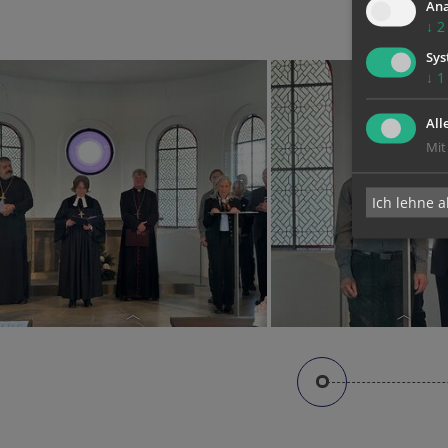
Ana
↓
2
Sys
↓
1
All
Mit
Ich lehne a
Bernhard Steiner (Viz