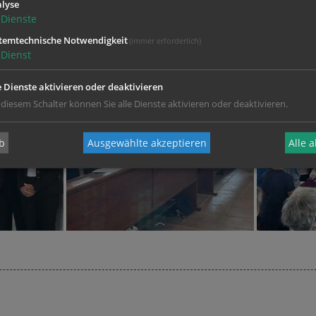
lyse
Dienste
temtechnische Notwendigkeit
(immer erforderlich)
Dienst
e Dienste aktivieren oder deaktivieren
 diesem Schalter können Sie alle Dienste aktivieren oder deaktivieren.
b
Ausgewählte akzeptieren
Alle 
Erste Reihe von links: Regina
Atzwanger (Sprecherin des
Ehrenamtsrates der Diözese
epräsident