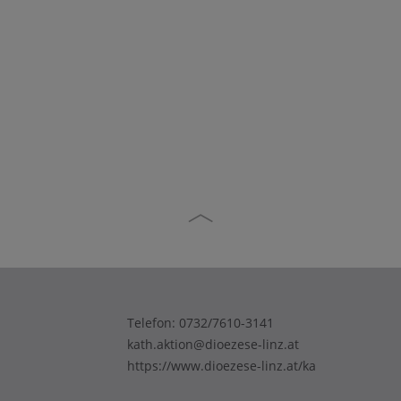
Linz), Bernhard Steiner
d Kaineder
(Vizepräsident der KA OÖ),
erreich)
Gabriele Hofer-Stelzhammer
(Präsidentin der KA OÖ),
ntin der
Ökumenis
Ferdinand Kaineder (Präsident
ten.
Mauthau
der KAÖ), Josef Pumerger
(Mauthaus
Telefon:
0732/7610-3141
kath.aktion@dioezese-linz.at
https://www.dioezese-linz.at/ka