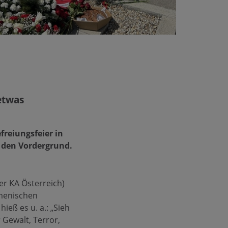
etwas
freiungsfeier in
n den Vordergrund.
er KA Österreich)
umenischen
ieß es u. a.: „Sieh
 Gewalt, Terror,