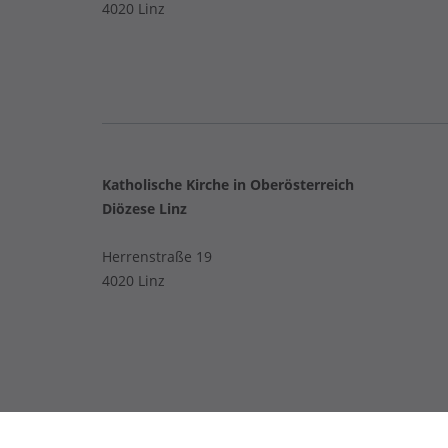
4020 Linz
Katholische Kirche in Oberösterreich
Diözese Linz
Herrenstraße 19
4020 Linz