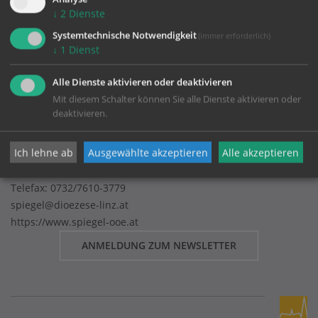
Impressum
↓
2
Dienste
Datenschutz
Systemtechnische Notwendigkeit
(immer erforderlich)
↓
1
Dienst
Alle Dienste aktivieren oder deaktivieren
SPIEGEL - Elternbildung
Mit diesem Schalter können Sie alle Dienste aktivieren oder
Katholisches Bildungswerk OÖ
deaktivieren.
Kapuzinerstraße 84
Ich lehne ab
Ausgewählte akzeptieren
Alle akzeptieren
4020 Linz
Telefon:
0732/7610-3221
Telefax: 0732/7610-3779
spiegel@dioezese-linz.at
https://www.spiegel-ooe.at
ANMELDUNG ZUM NEWSLETTER