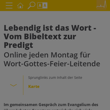
Seite durchsuchen nach ...
Barrierefreiheit Einstellungen
Schriftgröße
Lebendig ist das Wort -
A
A
Vom Bibeltext zur
A
Predigt
Kontrasteinstellungen
Online jeden Montag für
Wort-Gottes-Feier-Leitende
A
A
A
A
A
Sprunglinks zum Inhalt der Seite
Karte
Im gemeinsamen Gespräch zum Evangelium des