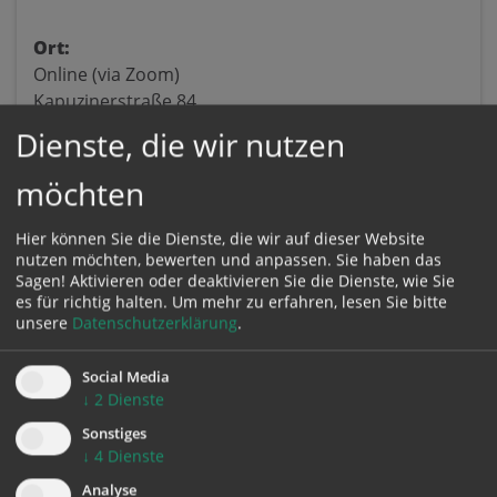
Ort:
Online (via Zoom)
Kapuzinerstraße 84
4020 Linz
Dienste, die wir nutzen
möchten
Hier können Sie die Dienste, die wir auf dieser Website
nutzen möchten, bewerten und anpassen. Sie haben das
Sagen! Aktivieren oder deaktivieren Sie die Dienste, wie Sie
es für richtig halten.
Um mehr zu erfahren, lesen Sie bitte
unsere
Datenschutzerklärung
.
Karte:
Social Media
↓
2
Dienste
Sonstiges
↓
4
Dienste
Zustimmung erforderlich!
Bitte akzeptieren Sie
Cookies von Google Maps
und
laden Sie
Analyse