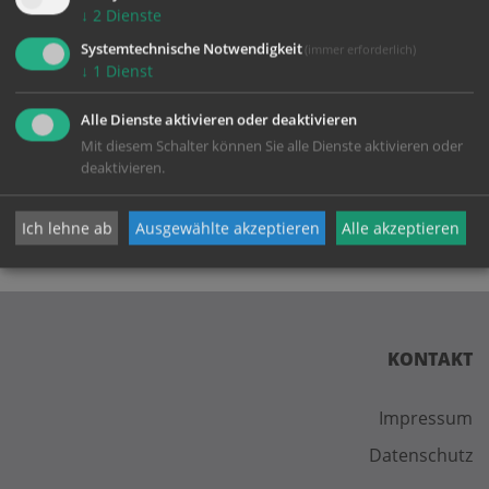
die Seite neu
, um diesen Inhalt sehen zu können.
↓
2
Dienste
Systemtechnische Notwendigkeit
(immer erforderlich)
↓
1
Dienst
Alle Dienste aktivieren oder deaktivieren
zurück
Mit diesem Schalter können Sie alle Dienste aktivieren oder
deaktivieren.
Ich lehne ab
Ausgewählte akzeptieren
Alle akzeptieren
KONTAKT
Impressum
Datenschutz