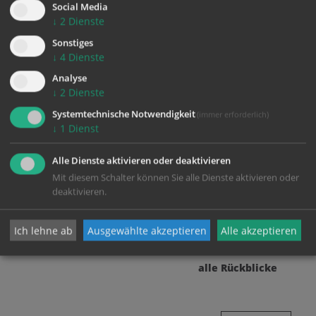
Social Media
↓
2
Dienste
Sonstiges
↓
4
Dienste
Analyse
↓
2
Dienste
Systemtechnische Notwendigkeit
(immer erforderlich)
Umweltgruppe Hofkirchen
↓
1
Dienst
Unser Hofkirchner Sommerkino 2026:
Popcorn, Sterne (Sternschnuppe) und gute
Alle Dienste aktivieren oder deaktivieren
Stimmung
Mit diesem Schalter können Sie alle Dienste aktivieren oder
deaktivieren.
Ich lehne ab
Ausgewählte akzeptieren
Alle akzeptieren
alle Rückblicke