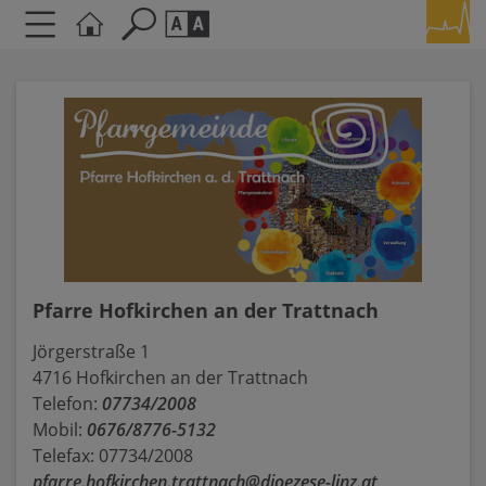
Seite durchsuchen nach ...
Barrierefreiheit Einstellungen
Schriftgröße
A
A
A
Kontrasteinstellungen
A
A
A
A
A
Pfarre Hofkirchen an der Trattnach
Jörgerstraße 1
4716 Hofkirchen an der Trattnach
Telefon:
07734/2008
Mobil:
0676/8776-5132
Telefax: 07734/2008
pfarre.hofkirchen.trattnach@dioezese-linz.at