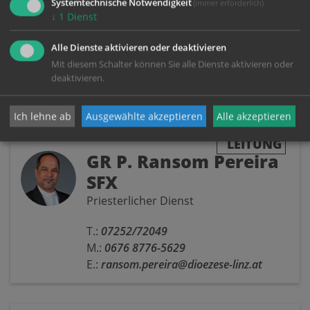
Alle Termine
Systemtechnische Notwendigkeit
(immer erforderlich)
↓
1
Dienst
Alle Dienste aktivieren oder deaktivieren
Mit diesem Schalter können Sie alle Dienste aktivieren oder
deaktivieren.
Ich lehne ab
Ausgewählte akzeptieren
Alle akzeptieren
PFARR
LEITUNG
GR P. Ransom Pereira
SFX
Priesterlicher Dienst
T.:
07252/72049
M.:
0676 8776-5629
E.:
ransom.pereira@dioezese-linz.at