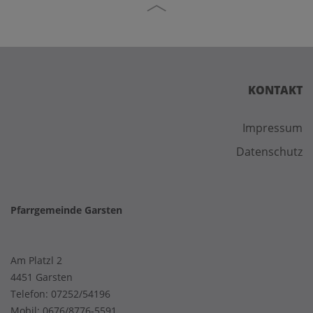
KONTAKT
Impressum
Datenschutz
Pfarrgemeinde Garsten
Am Platzl 2
4451 Garsten
Telefon:
07252/54196
Mobil:
0676/8776-5591