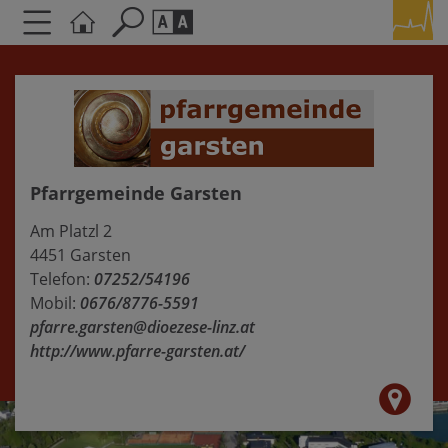
Seite durchsuchen nach ...
Barrierefreiheit Einstellungen
Schriftgröße
A
A
A
Pfarrgemeinde Garsten
Kontrasteinstellungen
Am Platzl 2
4451 Garsten
A
A
A
A
A
Telefon:
07252/54196
Mobil:
0676/8776-5591
pfarre.garsten@dioezese-linz.at
http://www.pfarre-garsten.at/