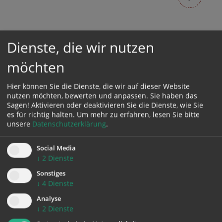
Dienste, die wir nutzen
möchten
TER
MI
Hier können Sie die Dienste, die wir auf dieser Website
nutzen möchten, bewerten und anpassen. Sie haben das
NE
19:30 Uhr | Sommerchor
19:30 Uhr |
Sagen! Aktivieren oder deaktivieren Sie die Dienste, wie Sie
der ehem. Stiftskirche
Losensteinerkapelle,
es für richtig halten.
Um mehr zu erfahren, lesen Sie bitte
(Garsten), Garsten
Garsten
unsere
Datenschutzerklärung
.
Lombardini-
Konzert mit Harfe
Quartett
und Orgel
Social Media
↓
2
Dienste
Concerti Bertholdi 2026
Concerti Bertholdi 2026
Sonstiges
Mittwoch
Sonntag
↓
4
Dienste
09.09.
20.09.
Analyse
↓
2
Dienste