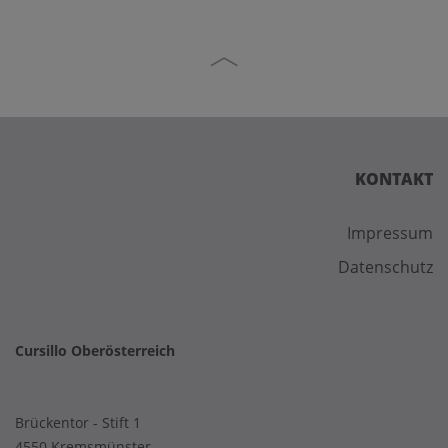
KONTAKT
Impressum
Datenschutz
Cursillo Oberösterreich
Brückentor - Stift 1
4550 Kremsmünster