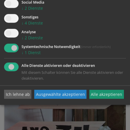
Social Media
↓
2
Dienste
Sonstiges
Pilgern mit der Cursillobewegung
↓
4
Dienste
Pilgern - beten mit den Füßen
Analyse
Pilgern - in Bewegung kommen, sich bewegen
↓
2
Dienste
lassen und das Leben bewegt sich/mich
Systemtechnische Notwendigkeit
(immer erforderlich)
↓
1
Dienst
Alle Dienste aktivieren oder deaktivieren
Mit diesem Schalter können Sie alle Dienste aktivieren oder
deaktivieren.
Ich lehne ab
Ausgewählte akzeptieren
Alle akzeptieren