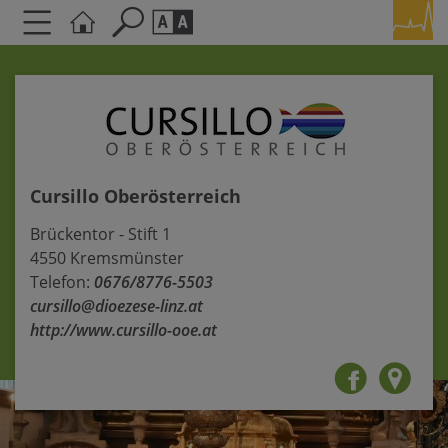
Seite durchsuchen nach ...
Barrierefreiheit Einstellungen
Schriftgröße
A
A
A
Cursillo Oberösterreich
Kontrasteinstellungen
Brückentor - Stift 1
A
A
A
A
A
4550 Kremsmünster
Telefon:
0676/8776-5503
cursillo@dioezese-linz.at
http://www.cursillo-ooe.at