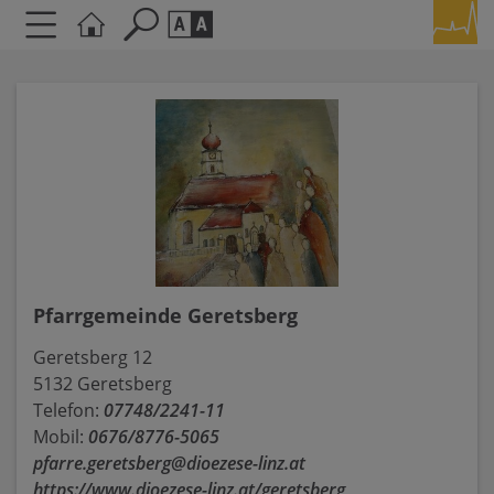
Seite durchsuchen nach ...
Barrierefreiheit Einstellungen
Schriftgröße
A
A
A
Kontrasteinstellungen
A
A
A
A
A
Pfarrgemeinde Geretsberg
Geretsberg 12
5132 Geretsberg
Telefon:
07748/2241-11
Mobil:
0676/8776-5065
pfarre.geretsberg@dioezese-linz.at
https://www.dioezese-linz.at/geretsberg