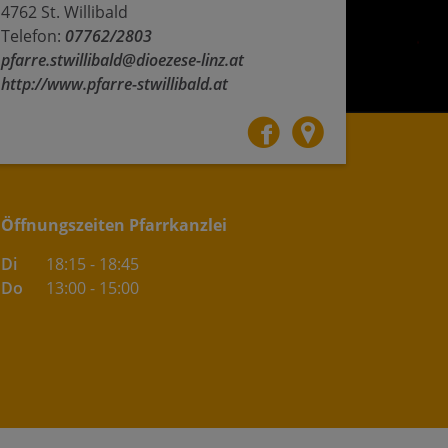
4762 St. Willibald
Telefon:
07762/2803
pfarre.stwillibald@dioezese-linz.at
http://www.pfarre-stwillibald.at
Öffnungszeiten Pfarrkanzlei
Di
18:15 - 18:45
Do
13:00 - 15:00