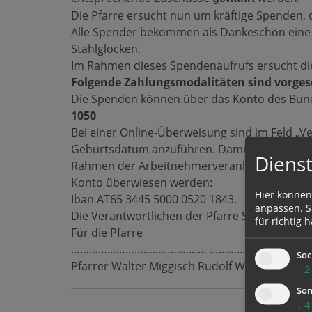
Die Pfarre ersucht nun um kräftige Spenden,
Alle Spender bekommen als Dankeschön eine
Stahlglocken.
Im Rahmen dieses Spendenaufrufs ersucht die
Folgende Zahlungsmodalitäten sind vorge
Die Spenden können über das Konto des Bund
1050
Bei einer Online-Überweisung sind im Feld 
Geburtsdatum anzuführen. Damit ist der Bet
Dienst
Rahmen der Arbeitnehmerveranlagung.
Für j
Konto überwiesen werden:
Hier können
Iban AT65 3445 5000 0520 1843.
anpassen. Si
Die Verantwortlichen der Pfarre St. Willibald
für richtig h
Für die Pfarre
……………………………………… ……………………………
Soc
Pfarrer Walter Miggisch Rudolf Windpeßl
↓
2
Son
↓
4