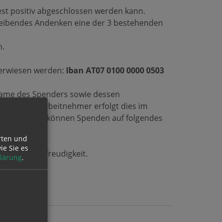
est positiv abgeschlossen werden kann.
eibendes Andenken eine der 3 bestehenden
n.
berwiesen werden:
Iban AT07 0100 0000 0503
Name des Spenders sowie dessen
ar.
Für die Arbeitnehmer erfolgt dies im
bei. Alternativ können Spenden auf folgendes
rten und
ie Sie es
roße Spendenfreudigkeit.
lärung
.