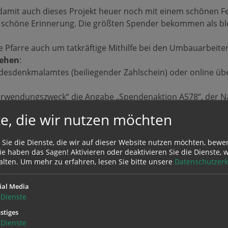
 damit auch dieses Projekt heuer noch mit einem schönen F
 schöne Erinnerung. Die größten Spender bekommen als bl
 Pfarre auch um tatkräftige Mithilfe bei den Umbauarbeite
sehen
:
esdenkmalamtes (beiliegender Zahlschein) oder online ü
„Verwendungszweck“ die Angabe „Spendenaktion A578“, der 
rag zur Gänze von der Lohn- bzw. Einkommensteuer absetzb
e, die wir nutzen möchten
ene, die keine Steuer zahlen, liegen Zahlscheine der Pfarre 
 Sie die Dienste, die wir auf dieser Website nutzen möchten, bewe
e haben das Sagen! Aktivieren oder deaktivieren Sie die Dienste, w
 freuen sich jetzt schon auf den neuen Klang und auf eure g
alten.
Um mehr zu erfahren, lesen Sie bitte unsere
Datenschutzerk
….
ial Media
Dienste
stiges
Dienste