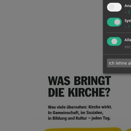
Ana
↓
2
Sys
↓
1
All
Mit
Ich lehne a