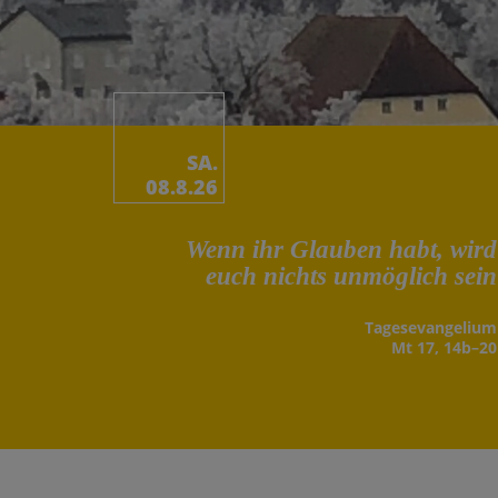
SA.
08.8.26
Wenn ihr Glauben habt, wird
euch nichts unmöglich sein
Tages­evangelium
Mt 17, 14b–20