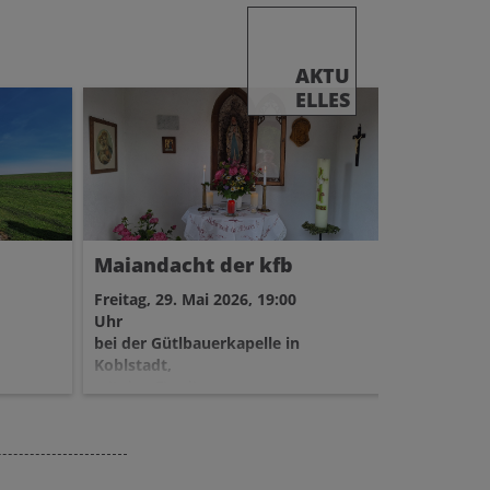
AKTU
ELLES
Maiandacht der kfb
St.Mart
Freitag, 29. Mai 2026, 19:00
Wir laden 
Uhr
St. Martin
bei der Gütlbauerkapelle in
besonder
Koblstadt,
indischen
mit den Firmlingen,
Pfarrheim
musikalisch umrahmt wird die
Freut euch
Maiandacht von den
besonderen
JungmusikerInnen
Begegnung
Vielfalt.