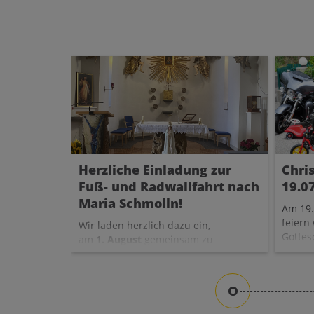
Herzliche Einladung zur
Chri
Fuß- und Radwallfahrt nach
19.0
Maria Schmolln!
Am 19.
feiern
Wir laden herzlich dazu ein,
Gottes
am
1. August
gemeinsam zu
Kinde
Fuß oder mit dem Fahrrad
beim P
nach
Maria Schmolln
zu
gestal
wallfahren und dort eine
Katha
schöne Zeit des gemeinsamen
Anschl
Gebets, der Begegnung und