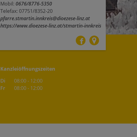
Mobil:
0676/8776-5350
Telefax: 07751/8352-20
pfarre.stmartin.innkreis@dioezese-linz.at
https://www.dioezese-linz.at/stmartin-innkreis
Kanzleiöffnungszeiten
Di
08:00 - 12:00
Fr
08:00 - 12:00