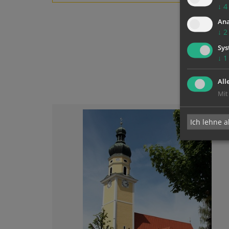
↓
4
Ana
↓
2
Sys
↓
1
All
Mit
Ich lehne a