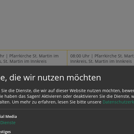
stel, Frankfurter,
ainer - Kaffe und
. Wir freuen uns auf
fahrzeuge, alle Arten
eirädern sowie
ühle und Rollatoren.
hr | Pfarrkirche St. Martin im
08:00 Uhr | Pfarrkirche St. Mart
s, St. Martin im Innkreis
Innkreis, St. Martin im Innkreis
e, die wir nutzen möchten
gottesdienst
Gottesdienst
istiefeier)
(Eucharistiefeier)
 Sie die Dienste, die wir auf dieser Website nutzen möchten, bewe
e haben das Sagen! Aktivieren oder deaktivieren Sie die Dienste, w
alten.
Um mehr zu erfahren, lesen Sie bitte unsere
Datenschutzerk
ial Media
Sonntag
Dienste
09.08.
12
stiges