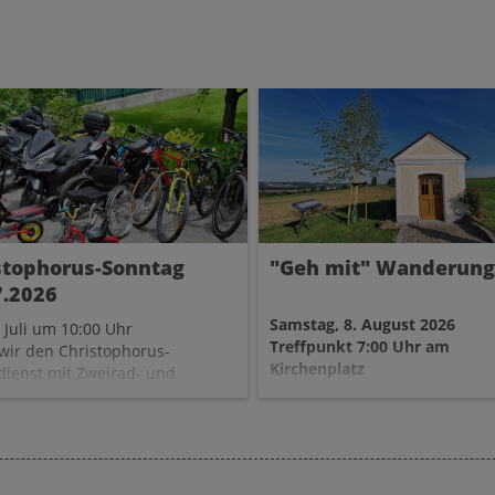
stophorus-Sonntag
"Geh mit" Wanderung
7.2026
Samstag, 8. August 2026
 Juli um 10:00 Uhr
Treffpunkt 7:00 Uhr am
 wir den Christophorus-
Kirchenplatz
dienst mit Zweirad- und
rfahrzeug-Segnung
Abschließend gemeinsames
farrheim. Musikalisch
Frühstück im Pfarrheim.
tet von Anna Friedl und
rina Wimmer.
ießend Pfarrcafe mit