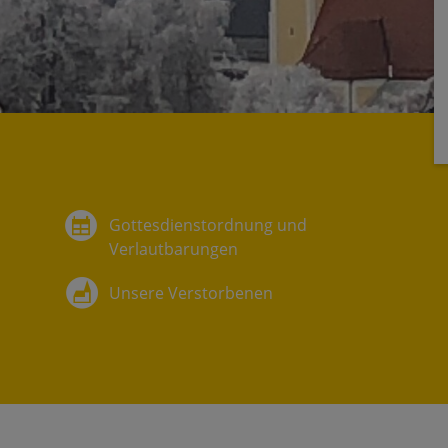
Gottesdienstordnung und
Verlautbarungen
Unsere Verstorbenen