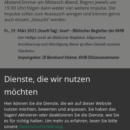
Abstand (immer am Mittwoch Abend, Beginn jeweils um
19:30 Uhr) folgen dann weiter vier weitere Impulse. Die
Impulse sollen zum Austausch anregen und können gerne
auch einzeln „besucht“ werden.
Fr., 19. März 2021 (Josefi-Tag): Josef – Biblischer Begleiter der KMB
Der Heilige Josef als Biblischer Begleiter. Allgemeine
Annäherung und Würdigung dieser großen Gestalt unseres
Glaubens.
Impulsgeber: DI Bernhard Steiner, KMB Diözesanobmann
Mi, 7. April: Glaube und religiöse Erziehung
Dienste, die wir nutzen
Religiöse Erziehung war im Judentum Aufgabe der Männer.
Was können wir über Josef als Erzieher Jesu sagen? Wie
möchten
gelingt religiöse Erziehung heute?
Impulsgeber: HR Prof. Mag. Franz Asanger, Direktor des
Hier können Sie die Dienste, die wir auf dieser Website
Schulamt der Diözese Linz
nutzen möchten, bewerten und anpassen. Sie haben das
Sagen! Aktivieren oder deaktivieren Sie die Dienste, wie Sie
Mi, 28. April: Arbeit
es für richtig halten.
Um mehr zu erfahren, lesen Sie bitte
Josef der Arbeiter - ein Attribut das Josef in der christlichen
unsere
Datenschutzerklärung
.