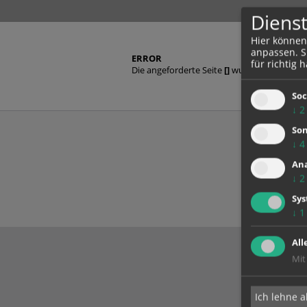
Dienst
Hier können
anpassen. Si
ERROR
für richtig h
Die angeforderte Seite
[]
wurde nicht gefun
Soc
↓
2
Son
↓
4
Ana
↓
2
Sy
↓
1
All
Mit
Ich lehne a