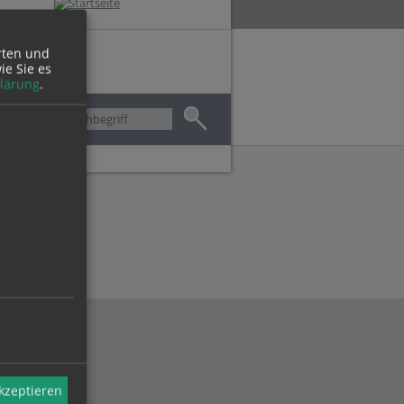
rten und
TAKT
ie Sie es
lärung
.
CHE
akzeptieren