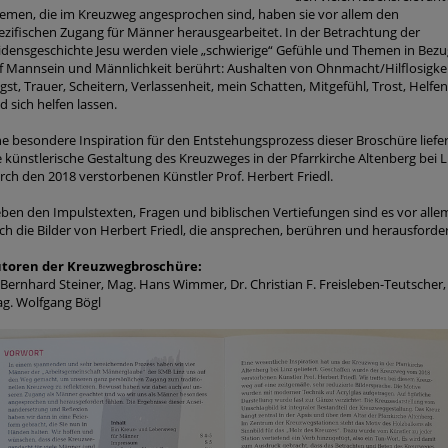
emen, die im Kreuzweg angesprochen sind, haben sie vor allem den
ezifischen Zugang für Männer herausgearbeitet. In der Betrachtung der
idensgeschichte Jesu werden viele „schwierige“ Gefühle und Themen in Bezu
f Mannsein und Männlichkeit berührt: Aushalten von Ohnmacht/Hilflosigkei
gst, Trauer, Scheitern, Verlassenheit, mein Schatten, Mitgefühl, Trost, Helfen
d sich helfen lassen.
ne besondere Inspiration für den Entstehungsprozess dieser Broschüre liefe
e künstlerische Gestaltung des Kreuzweges in der Pfarrkirche Altenberg bei L
rch den 2018 verstorbenen Künstler Prof. Herbert Friedl.
ben den Impulstexten, Fragen und biblischen Vertiefungen sind es vor alle
ch die Bilder von Herbert Friedl, die ansprechen, berühren und herausforde
toren der Kreuzwegbroschüre:
 Bernhard Steiner, Mag. Hans Wimmer, Dr. Christian F. Freisleben-Teutscher,
g. Wolfgang Bögl