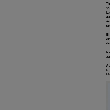
Th
sp
Le
au
An
un
Ei
di
du
Ne
au
Au
DI
Ma