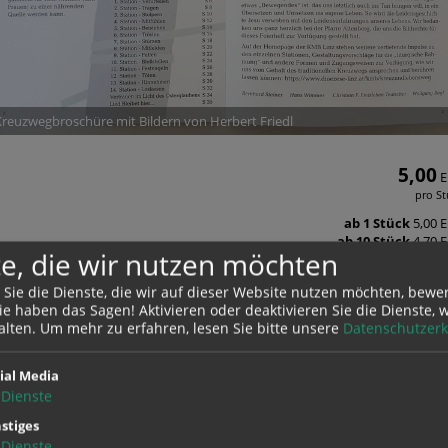
Kreuzwegbroschüre mit Bildern von Herbert Friedl
5,00
E
pro St
ab 1 Stück
5,00 
ab 10 Stück
4,70 
e, die wir nutzen möchten
ab 50 Stück
4,50 
 Sie die Dienste, die wir auf dieser Website nutzen möchten, bewe
Stück
e haben das Sagen! Aktivieren oder deaktivieren Sie die Dienste, w
alten.
Um mehr zu erfahren, lesen Sie bitte unsere
Datenschutzerk
rück
ial Media
Dienste
stiges
MPFEHLUNGEN FÜR SIE
Dienste