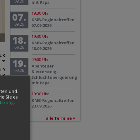
09.26
mit Papa
07.
19:30 Uhr
KMB-Regionaltreffen
09.26
07.09.2029
18.
19:30 Uhr
Kreuzwegbroschüre mit Bildern von Herbert Friedl
KMB-Regionaltreffen
09.26
18.09.2026
UR
19.
09:00 Uhr
ück
Abenteuer
EUR
09.26
Klettersteig -
EUR
Schluchtüberquerung
EUR
mit Papa
rten und
23.
19:30 Uhr
ie Sie es
KMB-Regionaltreffen
lärung
.
09.26
23.09.2026
alle Termine »