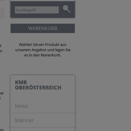
WARENKORB
Wählen Sie ein Produkt aus
t
unserem Angebot und legen Sie
rn
es in den Warenkorb.
n
KMB
OBERÖSTERREICH
der
d
News
Männer
ten