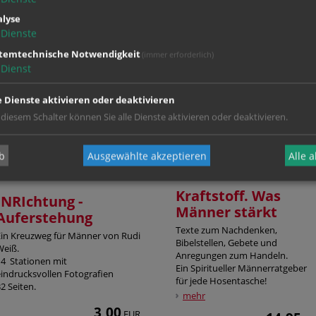
lyse
Dienste
stemtechnische Notwendigkeit
(immer erforderlich)
Dienst
e Dienste aktivieren oder deaktivieren
 diesem Schalter können Sie alle Dienste aktivieren oder deaktivieren.
b
Ausgewählte akzeptieren
Alle 
Kraftstoff. Was
INRIchtung -
Männer stärkt
Auferstehung
Texte zum Nachdenken,
Ein Kreuzweg für Männer von Rudi
Bibelstellen, Gebete und
Weiß.
Anregungen zum Handeln.
14 Stationen mit
Ein Spiritueller Männerratgeber
eindrucksvollen Fotografien
für jede Hosentasche!
2 Seiten.
mehr
3,00
EUR