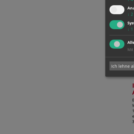
Ana
↓
2
Sy
↓
1
All
Mit
Ich lehne a
3