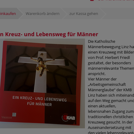
einkaufen
Warenkorb ändern
zur Kassa gehen
in Kreuz- und Lebensweg für Männer
Die Katholische
Männerbewegung Linz ha
einen Kreuzweg mit Bilde
von Prof. Herbert Friedl
gestaltet, der besonders
männerrelevante Theme
anspricht.
Vier Männer der
„Arbeitsgemeinschaft
Männerglaube“ der KMB
Linz haben sich miteinan
auf den Weg gemacht un
einen aktuellen,
lebensnahen Zugang zum
traditionellen christlichen
Kreuzweg gesucht. In der
Auseinandersetzung mit
den vielen lebensrelevan