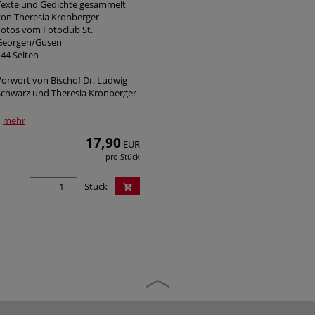
Texte und Gedichte gesammelt
von Theresia Kronberger
Fotos vom Fotoclub St.
Georgen/Gusen
144 Seiten
Vorwort von Bischof Dr. Ludwig
Schwarz und Theresia Kronberger
mehr
17,90
EUR
pro Stück
Stück