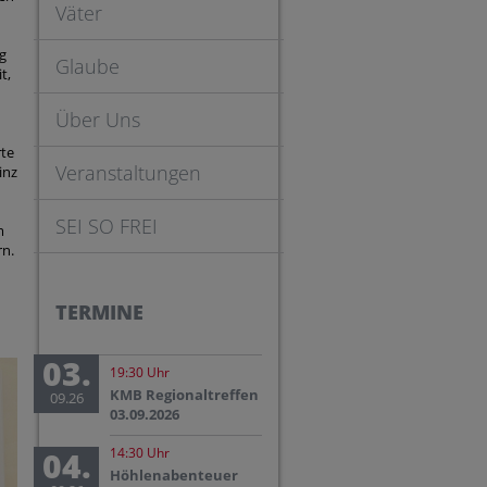
Väter
g
Glaube
t,
Über Uns
rte
Veranstaltungen
inz
SEI SO FREI
m
rn.
TERMINE
03.
19:30 Uhr
KMB Regionaltreffen
09.26
03.09.2026
04.
14:30 Uhr
Höhlenabenteuer