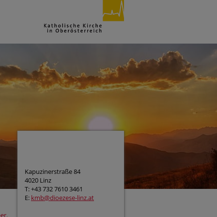
Kapuzinerstraße 84
4020 Linz
T: +43 732 7610 3461
E:
kmb@dioezese-linz.at
er.