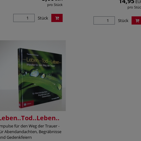
14,95
EU
pro Stück
pro Stü
Stück
Stück
Leben..Tod..Leben..
Impulse für den Weg der Trauer -
für Abendandachten, Begräbnisse
und Gedenkfeiern