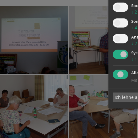
Soc
↓
2
Son
↓
4
Ana
↓
2
Sys
↓
1
All
Mit
Ich lehne a