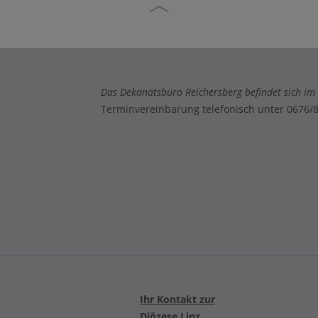
Das Dekanatsbüro Reichersberg befindet sich im S
Terminvereinbarung telefonisch unter 0676/
Ihr Kontakt zur
Diözese Linz