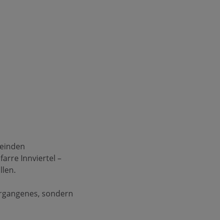
meinden
arre Innviertel –
llen.
ergangenes, sondern