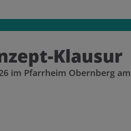
uchen nach ...
heit Einstellungen
Kontrasteinstellungen
nzept-Klausur
A
A
A
A
A
A
026 im Pfarrheim Obernberg am