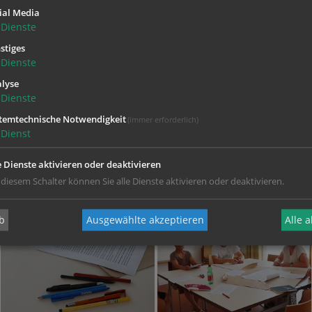
ial Media
Dienste
stiges
Dienste
lyse
Dienste
temtechnische Notwendigkeit
(immer erforderlich)
Dienst
e Dienste aktivieren oder deaktivieren
 diesem Schalter können Sie alle Dienste aktivieren oder deaktivieren.
b
Ausgewählte akzeptieren
Alle 