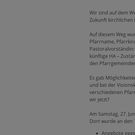
Wir sind auf dem We
Zukunft kirchlichen
Auf diesem Weg wur
Pfarrname, Pfarrkir
Pastoralvorständin:
künftige HA – Zustä
den Pfarrgemeinde
Es gab Möglichkeite
und bei der Visions
verschiedenen Pfar
wir jetzt?
Am Samstag, 27. Jun
Dort wurde an den 
Angebote geg