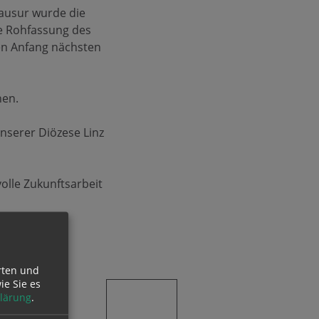
lausur wurde die
ne Rohfassung des
fen Anfang nächsten
nen.
nserer Diözese Linz
olle Zukunftsarbeit
rten und
ie Sie es
lärung
.