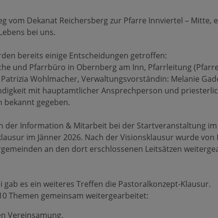
g vom Dekanat Reichersberg zur Pfarre Innviertel – Mitte, e
 Lebens bei uns.
den bereits einige Entscheidungen getroffen:
che und Pfarrbüro in Obernberg am Inn, Pfarrleitung (Pfarrer
 Patrizia Wohlmacher, Verwaltungsvorständin: Melanie Gade
ndigkeit mit hauptamtlicher Ansprechperson und priesterli
n bekannt gegeben.
n der Information & Mitarbeit bei der Startveranstaltung 
klausur im Jänner 2026. Nach der Visionsklausur wurde von
rgemeinden an den dort erschlossenen Leitsätzen weiterge
i gab es ein weiteres Treffen die Pastoralkonzept-Klausur.
10 Themen gemeinsam weitergearbeitet:
en Vereinsamung.