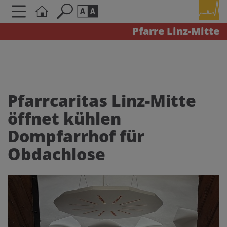
Pfarre Linz-Mitte
Seite durchsuchen nach ...
Barrierefreiheit Einstellungen
Schriftgröße
A
A
A
Pfarrcaritas Linz-Mitte
öffnet kühlen
Kontrasteinstellungen
Dompfarrhof für
A
A
A
A
A
Obdachlose