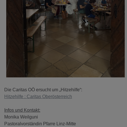
Die Caritas OÖ ersucht um „Hitzehilfe“:
Hitzehilfe : Caritas Oberösterreich
Infos und Kontakt:
Monika Weilguni
Pastoralvorständin Pfarre Linz-Mitte