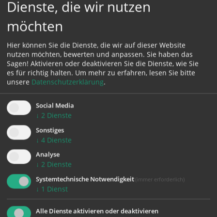
Dienste, die wir nutzen
2025 rund 80 Kirchen, Kapellen und kirchliche
Einrichtungen ihre Türen. Mehr als 250
möchten
Veranstaltungen laden bei der Langen Nacht der
Kirchen zum Mitmachen, Innehalten und Genießen
Hier können Sie die Dienste, die wir auf dieser Website
ein. Sie steht heuer unter dem Motto
nutzen möchten, bewerten und anpassen. Sie haben das
„MUTeinander“.
Sagen! Aktivieren oder deaktivieren Sie die Dienste, wie Sie
es für richtig halten.
Um mehr zu erfahren, lesen Sie bitte
unsere
Datenschutzerklärung
.
Alle Infos
Social Media
↓
2
Dienste
Sonstiges
↓
4
Dienste
Analyse
↓
2
Dienste
Systemtechnische Notwendigkeit
(immer erforderlich)
↓
1
Dienst
zurück
Alle Dienste aktivieren oder deaktivieren