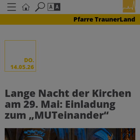
Pfarre TraunerLand
Seite durchsuchen nach ...
Barrierefreiheit Einstellungen
Schriftgröße
A
A
A
DO.
14.05.26
Kontrasteinstellungen
Lange Nacht der Kirchen
A
A
A
A
A
am 29. Mai: Einladung
zum „MUTeinander“