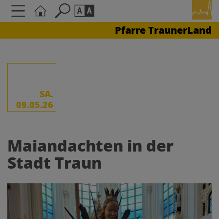
Pfarre TraunerLand
Seite durchsuchen nach ...
Barrierefreiheit Einstellungen
Schriftgröße
A
A
A
SA.
09.05.26
Kontrasteinstellungen
Maiandachten in der
A
A
A
A
A
Stadt Traun