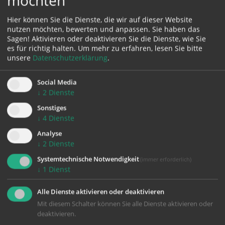
bitten.
Hier können Sie die Dienste, die wir auf dieser Website
nutzen möchten, bewerten und anpassen. Sie haben das
Sagen! Aktivieren oder deaktivieren Sie die Dienste, wie Sie
es für richtig halten.
Um mehr zu erfahren, lesen Sie bitte
unsere
Datenschutzerklärung
.
Zu den Terminen in Traun
Social Media
↓
2
Dienste
Sonstiges
↓
4
Dienste
Analyse
zurück
↓
2
Dienste
Systemtechnische Notwendigkeit
(immer erforderlich)
↓
1
Dienst
Alle Dienste aktivieren oder deaktivieren
Mit diesem Schalter können Sie alle Dienste aktivieren oder
deaktivieren.