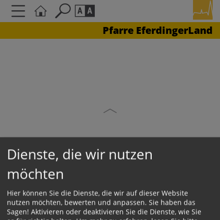
Pfarre EferdingerLand
Seite durchsuchen nach ...
Barrierefreiheit Einstellungen
Schriftgröße
A
A
A
Kontrasteinstellungen
A
A
A
A
A
Dienste, die wir nutzen
KONTAKT
möchten
Hier können Sie die Dienste, die wir auf dieser Website
Impressum
nutzen möchten, bewerten und anpassen. Sie haben das
Datenschutz
Sagen! Aktivieren oder deaktivieren Sie die Dienste, wie Sie