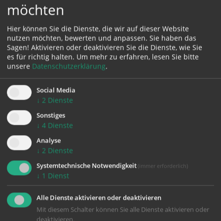
möchten
Hier können Sie die Dienste, die wir auf dieser Website
nutzen möchten, bewerten und anpassen. Sie haben das
Karte:
Sagen! Aktivieren oder deaktivieren Sie die Dienste, wie Sie
es für richtig halten.
Um mehr zu erfahren, lesen Sie bitte
unsere
Datenschutzerklärung
.
Social Media
Zustimmung erforderlich!
↓
2
Dienste
Bitte akzeptieren Sie
Cookies von Google Maps
und
laden Sie
die Seite neu
, um diesen Inhalt sehen zu können.
Sonstiges
↓
4
Dienste
Analyse
↓
2
Dienste
Systemtechnische Notwendigkeit
(immer erforderlich)
zurück
↓
1
Dienst
Alle Dienste aktivieren oder deaktivieren
Mit diesem Schalter können Sie alle Dienste aktivieren oder
deaktivieren.