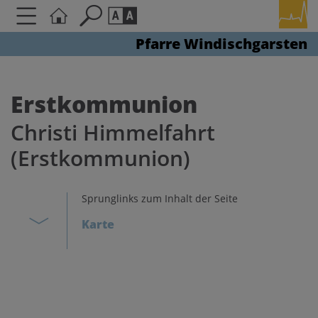
Pfarre Windischgarsten
Seite durchsuchen nach ...
Barrierefreiheit Einstellungen
Schriftgröße
Erstkommunion
A
A
Christi Himmelfahrt
A
(Erstkommunion)
Kontrasteinstellungen
Sprunglinks zum Inhalt der Seite
A
A
A
A
A
Karte