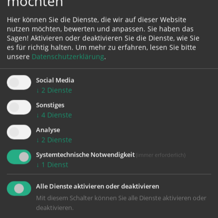
möchten
Hier können Sie die Dienste, die wir auf dieser Website
Karte:
nutzen möchten, bewerten und anpassen. Sie haben das
Sagen! Aktivieren oder deaktivieren Sie die Dienste, wie Sie
es für richtig halten.
Um mehr zu erfahren, lesen Sie bitte
unsere
Datenschutzerklärung
.
Zustimmung erforderlich!
Social Media
Bitte akzeptieren Sie
Cookies von Google Maps
und
laden Sie
↓
2
Dienste
die Seite neu
, um diesen Inhalt sehen zu können.
Sonstiges
↓
4
Dienste
Analyse
↓
2
Dienste
zurück
Systemtechnische Notwendigkeit
(immer erforderlich)
↓
1
Dienst
Alle Dienste aktivieren oder deaktivieren
Mit diesem Schalter können Sie alle Dienste aktivieren oder
deaktivieren.