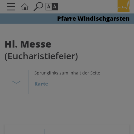
Pfarre Windischgarsten
Seite durchsuchen nach ...
Barrierefreiheit Einstellungen
Schriftgröße
Hl. Messe
A
A
(Eucharistiefeier)
A
Kontrasteinstellungen
Sprunglinks zum Inhalt der Seite
Karte
A
A
A
A
A