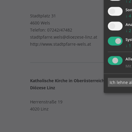
↓
2
Son
Stadtplatz 31
↓
4
4600 Wels
Ana
Telefon:
07242/47482
↓
2
stadtpfarre.wels@dioezese-linz.at
Sys
http://www.stadtpfarre-wels.at
↓
1
All
Mit
Katholische Kirche in Oberösterreich
Ich lehne a
Diözese Linz
Herrenstraße 19
4020 Linz