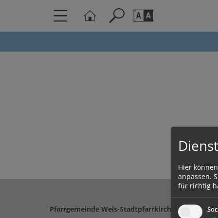
Seite durchs
Barrierefrei
Schriftgröße
A
A
Dienst
Hier können
anpassen. Si
für richtig h
Pfarrgemeinde Wels-Stadtpfarrkirche St. Johanne
Soc