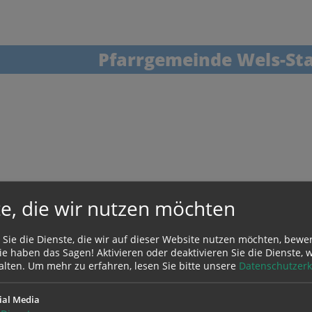
Pfarrgemeinde Wels-Sta
uchen nach ...
heit Einstellungen
Kontrasteinstellungen
A
A
A
A
A
A
e, die wir nutzen möchten
 Sie die Dienste, die wir auf dieser Website nutzen möchten, bewe
e haben das Sagen! Aktivieren oder deaktivieren Sie die Dienste, w
alten.
Um mehr zu erfahren, lesen Sie bitte unsere
Datenschutzerk
s
Sommer-Öffnungszeiten Büro:
ial Media