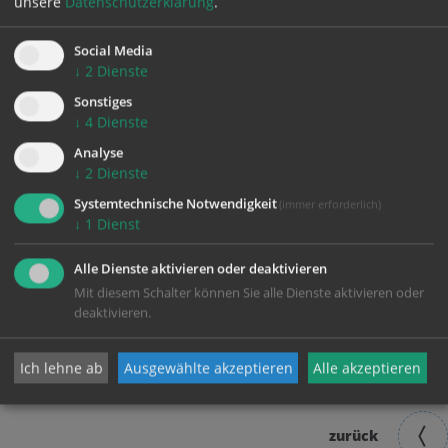
unsere
Datenschutzerklärung
.
Social Media
↓
2
Dienste
Sonstiges
↓
4
Dienste
Analyse
↓
2
Dienste
Systemtechnische Notwendigkeit
(immer erforderlich)
↓
1
Dienst
Alle Dienste aktivieren oder deaktivieren
Mit diesem Schalter können Sie alle Dienste aktivieren oder
deaktivieren.
Ich lehne ab
Ausgewählte akzeptieren
Alle akzeptieren
zurück