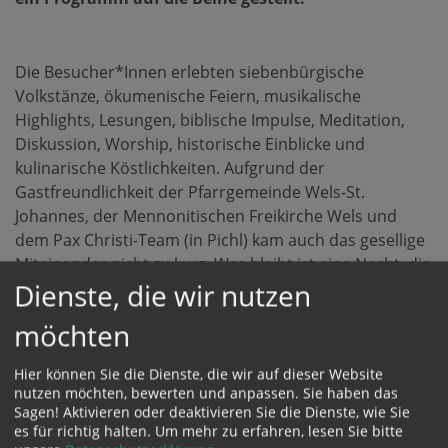
Die Besucher*Innen erlebten siebenbürgische
Volkstänze, ökumenische Feiern, musikalische
Highlights, Lesungen, biblische Impulse, Meditation,
Diskussion, Worship, historische Einblicke und
kulinarische Köstlichkeiten. Aufgrund der
Gastfreundlichkeit der Pfarrgemeinde Wels-St.
Johannes, der Mennonitischen Freikirche Wels und
dem Pax Christi-Team (in Pichl) kam auch das gesellige
Miteinander nicht zu kurz. Was bleibt ist eine Nacht, die
Dienste, die wir nutzen
bei so manchem Spuren hinterlassen hat und Mut für
ein Miteinander geben soll.
möchten
Mehr dazu auf
dioezese-linz.at/langenachtderkirchen
.
Hier können Sie die Dienste, die wir auf dieser Website
nutzen möchten, bewerten und anpassen. Sie haben das
Sagen! Aktivieren oder deaktivieren Sie die Dienste, wie Sie
es für richtig halten.
Um mehr zu erfahren, lesen Sie bitte