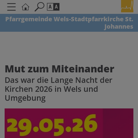
Pfarrgemeinde Wels-Stadtpfarrkirche St.
Johannes
Seite durchsuchen nach ...
Barrierefreiheit Einstellungen
Schriftgröße
A
A
A
Mut zum Miteinander
Das war die Lange Nacht der
Kontrasteinstellungen
Kirchen 2026 in Wels und
Umgebung
A
A
A
A
A