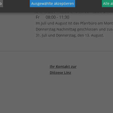
b
Ausgewählte akzeptieren
Alle 
Di
08:00 - 11:30
Do
08:00 - 11:30 und 16.00 - 18.00 Uhr
Fr
08:00 - 11:30
Im Juli und August ist das Pfarrbüro am Mon
Donnerstag Nachmittag geschlossen und zusät
31. Juli und Donnerstag, den 13. August.
Ihr Kontakt zur
Diözese Linz