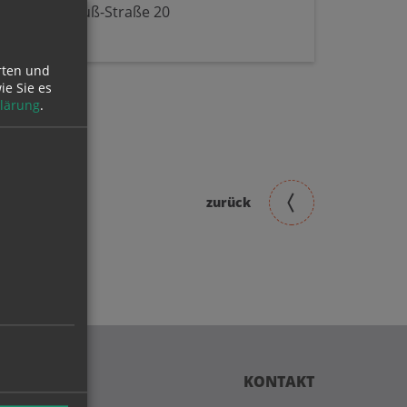
Johann-Strauß-Straße 20
4600 Wels
rten und
ie Sie es
lärung
.
zurück
KONTAKT
 am