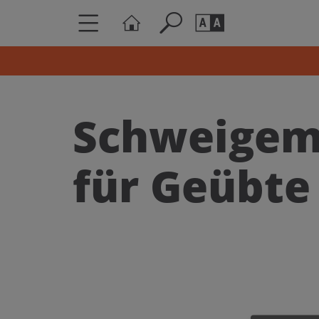
Seite durchs
Barrierefrei
Schriftgröße
Schweigem
A
A
für Geübte