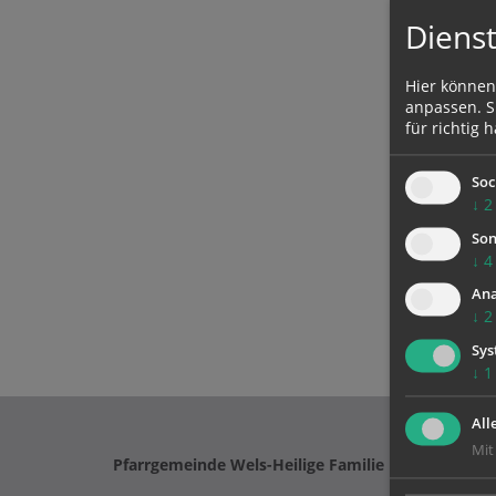
Dienst
Hier können
anpassen. Si
für richtig h
Soc
↓
2
Son
↓
4
Ana
↓
2
Sys
↓
1
All
Mit
Pfarrgemeinde Wels-Heilige Familie