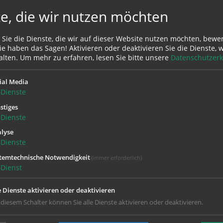
e, die wir nutzen möchten
 Sie die Dienste, die wir auf dieser Website nutzen möchten, bewe
e haben das Sagen! Aktivieren oder deaktivieren Sie die Dienste, w
alten.
Um mehr zu erfahren, lesen Sie bitte unsere
Datenschutzerk
ial Media
Dienste
stiges
Dienste
lyse
Dienste
temtechnische Notwendigkeit
(immer erforderlich)
Dienst
e Dienste aktivieren oder deaktivieren
 diesem Schalter können Sie alle Dienste aktivieren oder deaktivieren.
Gott ist immer für dich da! Unser Pfarrbüro
Mo
08:00 - 11:30