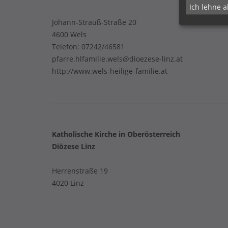
Ich lehne a
Johann-Strauß-Straße 20
4600 Wels
Telefon:
07242/46581
pfarre.hlfamilie.wels@dioezese-linz.at
http://www.wels-heilige-familie.at
Katholische Kirche in Oberösterreich
Diözese Linz
Herrenstraße 19
4020 Linz