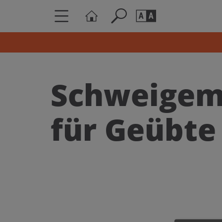
Seite durchs
Barrierefrei
Schriftgröße
Schweigem
A
A
für Geübte