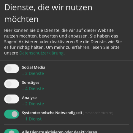
Dienste, die wir nutzen
möchten
Zeit:
12. Sept. 2026,
09:00 Uhr
BEGINN
Hier können Sie die Dienste, die wir auf dieser Website
nutzen möchten, bewerten und anpassen. Sie haben das
Sagen! Aktivieren oder deaktivieren Sie die Dienste, wie Sie
Ort:
es für richtig halten.
Um mehr zu erfahren, lesen Sie bitte
Pfarrkirche Marchtrenk
unsere
Datenschutzerklärung
.
Welser Straße 15
4614 Marchtrenk
Social Media
↓
2
Dienste
Sonstiges
VeranstalterIn:
↓
4
Dienste
Pfarrgemeinde Marchtrenk
Analyse
↓
2
Dienste
Systemtechnische Notwendigkeit
(immer erforderlich)
↓
1
Dienst
Alle Dienste aktivieren oder deaktivieren