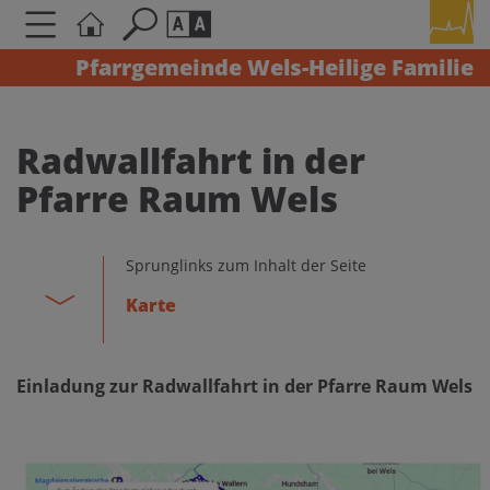
Pfarrgemeinde Wels-Heilige Familie
Seite durchsuchen nach ...
Barrierefreiheit Einstellungen
Schriftgröße
Radwallfahrt in der
A
A
Pfarre Raum Wels
A
Kontrasteinstellungen
Sprunglinks zum Inhalt der Seite
Karte
A
A
A
A
A
Einladung zur Radwallfahrt in der Pfarre Raum Wels