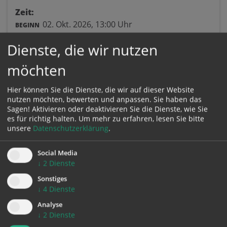
Zeit:
02. Okt. 2026,
13:00 Uhr
BEGINN
Dienste, die wir nutzen
Ort:
Garten Wels-Heilige Familie
möchten
Johann-Strauß-Straße 20
4600 Wels
Hier können Sie die Dienste, die wir auf dieser Website
nutzen möchten, bewerten und anpassen. Sie haben das
Sagen! Aktivieren oder deaktivieren Sie die Dienste, wie Sie
es für richtig halten.
Um mehr zu erfahren, lesen Sie bitte
unsere
Datenschutzerklärung
.
Social Media
↓
2
Dienste
Sonstiges
↓
4
Dienste
Analyse
zurück
↓
2
Dienste