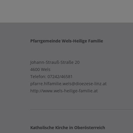
Pfarrgemeinde Wels-Heilige Familie
Johann-Strauß-Straße 20
4600 Wels
Telefon:
07242/46581
pfarre.hlfamilie.wels@dioezese-linz.at
http://www.wels-heilige-familie.at
Katholische Kirche in Oberösterreich