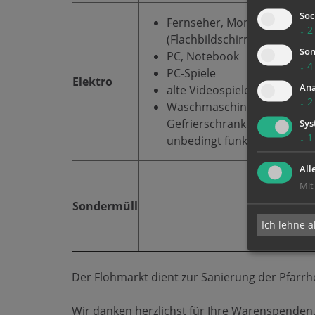
Soc
Fernseher, Monitor
↓
2
(Flachbildschirm)
Son
PC, Notebook
↓
4
PC-Spiele
Elektro
Ana
alte Videospiele
↓
2
Waschmaschine, Kühl- oder
Gefrierschrank aber
Sys
↓
1
unbedingt funktionsfähig!
All
Mit
Sondermüll
Ich lehne a
Der Flohmarkt dient zur Sanierung der Pfarr
Wir danken herzlichst für Ihre Warenspenden.