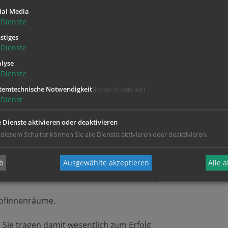
ial Media
Dienste
Röhrenfernseher
stiges
Röhrenmonitor
Dienste
Videokassetten
lyse
CDs
Dienste
DVDs
Drucker
temtechnische Notwendigkeit
(immer erforderlich)
Dienst
jede Art von Sondermüll,
e Dienste aktivieren oder deaktivieren
insbesondere
 diesem Schalter können Sie alle Dienste aktivieren oder deaktivieren.
Autoreifen
b
Ausgewählte akzeptieren
Alle 
Altbatterien
hofinnenräume.
 Sie tragen damit wesentlich zum Erfolg