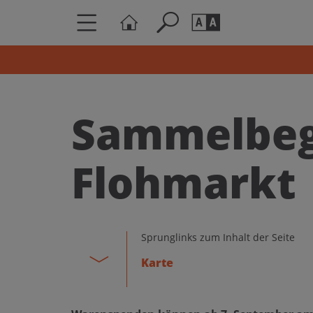
Seite durchs
Barrierefrei
Schriftgröße
Sammelbeg
A
A
Flohmarkt
Sprunglinks zum Inhalt der Seite
Karte