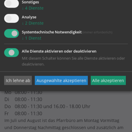
Sonstiges
Datenschutz
↓
4
Dienste
Analyse
↓
2
Dienste
Pfarrgemeinde Wels-Heilige Familie
Systemtechnische Notwendigkeit
(immer erforderlich)
↓
1
Dienst
Johann-Strauß-Straße 20
Alle Dienste aktivieren oder deaktivieren
4600 Wels
Mit diesem Schalter können Sie alle Dienste aktivieren oder
Telefon:
07242/46581
deaktivieren.
pfarre.hlfamilie.wels@dioezese-linz.at
http://www.wels-heilige-familie.at
Ich lehne ab
Ausgewählte akzeptieren
Alle akzeptieren
Gott ist immer für dich da! Unser Pfarrbüro am
Mo
08:00 - 11:30
Di
08:00 - 11:30
Do
08:00 - 11:30 und 16.00 - 18.00 Uhr
Fr
08:00 - 11:30
Im Juli und August ist das Pfarrbüro am Montag Vormittag
und Donnerstag Nachmittag geschlossen und zusätzlich am