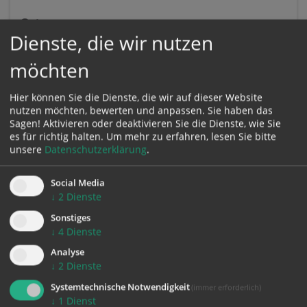
Ort:
Dienste, die wir nutzen
Pfarrkirche Wels-Heilige Familie
Johann-Strauß-Straße 20
möchten
4600 Wels
Hier können Sie die Dienste, die wir auf dieser Website
nutzen möchten, bewerten und anpassen. Sie haben das
Sagen! Aktivieren oder deaktivieren Sie die Dienste, wie Sie
es für richtig halten.
Um mehr zu erfahren, lesen Sie bitte
unsere
Datenschutzerklärung
.
Social Media
↓
2
Dienste
Sonstiges
↓
4
Dienste
zurück
Analyse
↓
2
Dienste
Systemtechnische Notwendigkeit
(immer erforderlich)
↓
1
Dienst