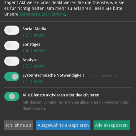
zurück
Sagen! Aktivieren oder deaktivieren Sie die Dienste, wie Sie
es für richtig halten.
Um mehr zu erfahren, lesen Sie bitte
unsere
Datenschutzerklärung
.
Social Media
↓
2
Dienste
Sonstiges
↓
4
Dienste
Analyse
KONTAKT
↓
2
Dienste
Systemtechnische Notwendigkeit
(immer erforderlich)
Impressum
↓
1
Dienst
Datenschutz
Alle Dienste aktivieren oder deaktivieren
Mit diesem Schalter können Sie alle Dienste aktivieren oder
deaktivieren.
Pfarrgemeinde Wels-Heilige Familie
Ich lehne ab
Ausgewählte akzeptieren
Alle akzeptieren
Johann-Strauß-Straße 20