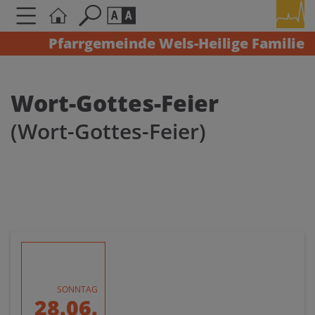
Pfarrgemeinde Wels-Heilige Familie
Seite durchsuchen nach ...
Barrierefreiheit Einstellungen
Schriftgröße
Wort-Gottes-Feier
A
A
(Wort-Gottes-Feier)
A
Kontrasteinstellungen
A
A
A
A
A
SONNTAG
28.06.