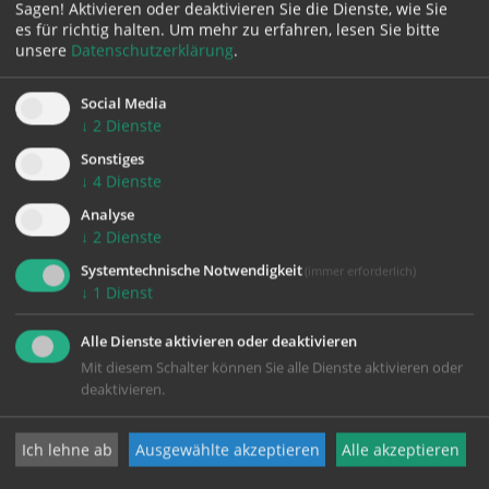
zurück
Sagen! Aktivieren oder deaktivieren Sie die Dienste, wie Sie
es für richtig halten.
Um mehr zu erfahren, lesen Sie bitte
unsere
Datenschutzerklärung
.
Social Media
↓
2
Dienste
Sonstiges
↓
4
Dienste
Analyse
KONTAKT
↓
2
Dienste
Systemtechnische Notwendigkeit
(immer erforderlich)
Impressum
↓
1
Dienst
Datenschutz
Alle Dienste aktivieren oder deaktivieren
Mit diesem Schalter können Sie alle Dienste aktivieren oder
deaktivieren.
Pfarrgemeinde Wels-Heilige Familie
Ich lehne ab
Ausgewählte akzeptieren
Alle akzeptieren
Johann-Strauß-Straße 20