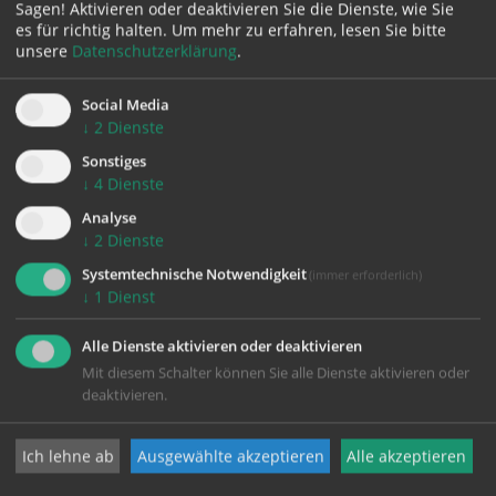
zurück
Sagen! Aktivieren oder deaktivieren Sie die Dienste, wie Sie
es für richtig halten.
Um mehr zu erfahren, lesen Sie bitte
unsere
Datenschutzerklärung
.
Social Media
↓
2
Dienste
Sonstiges
↓
4
Dienste
Analyse
KONTAKT
↓
2
Dienste
Systemtechnische Notwendigkeit
(immer erforderlich)
Impressum
↓
1
Dienst
Datenschutz
Alle Dienste aktivieren oder deaktivieren
Mit diesem Schalter können Sie alle Dienste aktivieren oder
deaktivieren.
Pfarrgemeinde Wels-Heilige Familie
Ich lehne ab
Ausgewählte akzeptieren
Alle akzeptieren
Johann-Strauß-Straße 20