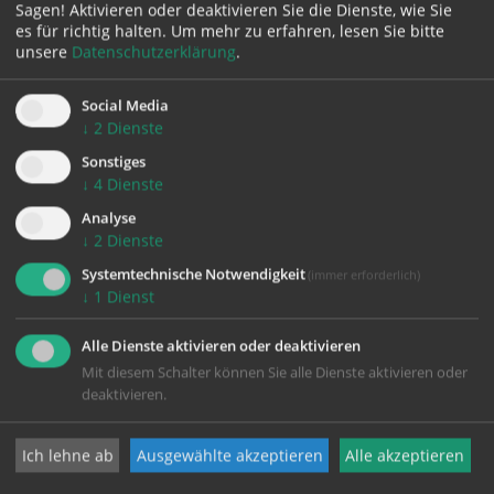
zurück
Sagen! Aktivieren oder deaktivieren Sie die Dienste, wie Sie
es für richtig halten.
Um mehr zu erfahren, lesen Sie bitte
unsere
Datenschutzerklärung
.
Social Media
↓
2
Dienste
Sonstiges
↓
4
Dienste
Analyse
KONTAKT
↓
2
Dienste
Systemtechnische Notwendigkeit
(immer erforderlich)
Impressum
↓
1
Dienst
Datenschutz
Alle Dienste aktivieren oder deaktivieren
Mit diesem Schalter können Sie alle Dienste aktivieren oder
deaktivieren.
Pfarrgemeinde Wels-Heilige Familie
Ich lehne ab
Ausgewählte akzeptieren
Alle akzeptieren
Johann-Strauß-Straße 20