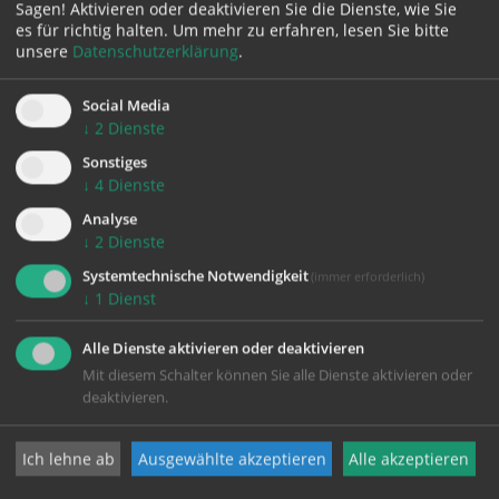
zurück
Sagen! Aktivieren oder deaktivieren Sie die Dienste, wie Sie
es für richtig halten.
Um mehr zu erfahren, lesen Sie bitte
unsere
Datenschutzerklärung
.
Social Media
↓
2
Dienste
Sonstiges
↓
4
Dienste
Analyse
KONTAKT
↓
2
Dienste
Systemtechnische Notwendigkeit
(immer erforderlich)
Impressum
↓
1
Dienst
Datenschutz
Alle Dienste aktivieren oder deaktivieren
Mit diesem Schalter können Sie alle Dienste aktivieren oder
deaktivieren.
Pfarrgemeinde Wels-Heilige Familie
Ich lehne ab
Ausgewählte akzeptieren
Alle akzeptieren
Johann-Strauß-Straße 20