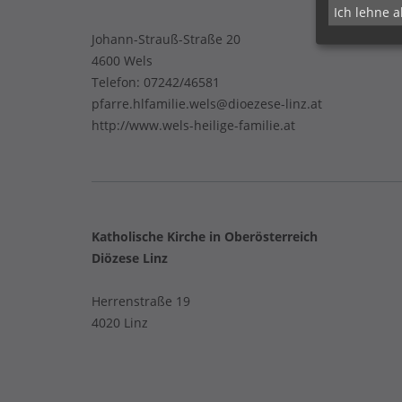
Ich lehne a
Johann-Strauß-Straße 20
4600 Wels
Telefon:
07242/46581
pfarre.hlfamilie.wels@dioezese-linz.at
http://www.wels-heilige-familie.at
Katholische Kirche in Oberösterreich
Diözese Linz
Herrenstraße 19
4020 Linz