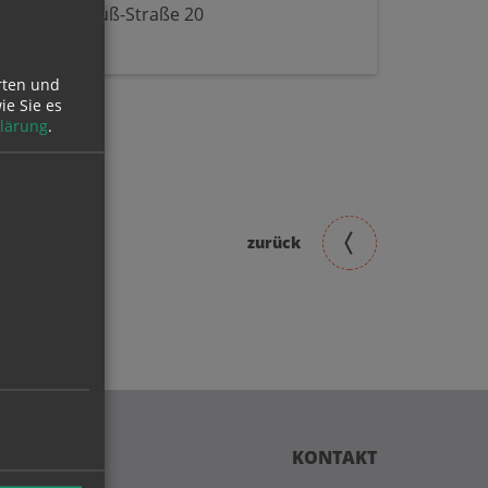
Johann-Strauß-Straße 20
4600 Wels
rten und
ie Sie es
lärung
.
zurück
KONTAKT
 am