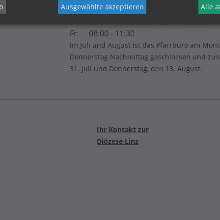
b
Ausgewählte akzeptieren
Alle 
Di
08:00 - 11:30
Do
08:00 - 11:30 und 16.00 - 18.00 Uhr
Fr
08:00 - 11:30
Im Juli und August ist das Pfarrbüro am Mon
Donnerstag Nachmittag geschlossen und zusät
31. Juli und Donnerstag, den 13. August.
Ihr Kontakt zur
Diözese Linz