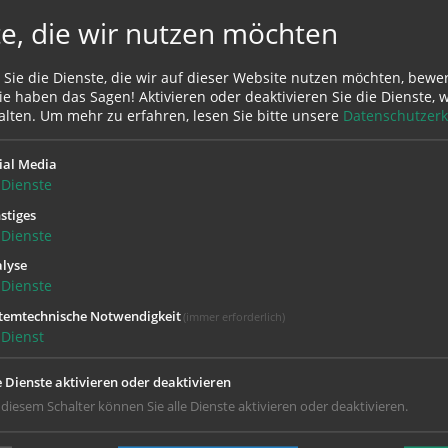
e, die wir nutzen möchten
 Sie die Dienste, die wir auf dieser Website nutzen möchten, bewe
e haben das Sagen! Aktivieren oder deaktivieren Sie die Dienste, w
alten.
Um mehr zu erfahren, lesen Sie bitte unsere
Datenschutzerk
ial Media
Dienste
stiges
Dienste
lyse
Dienste
temtechnische Notwendigkeit
(immer erforderlich)
Dienst
e Dienste aktivieren oder deaktivieren
 diesem Schalter können Sie alle Dienste aktivieren oder deaktivieren.
Gott ist immer für dich da! Unser Pfarrbüro
Mo
08:00 - 11:30