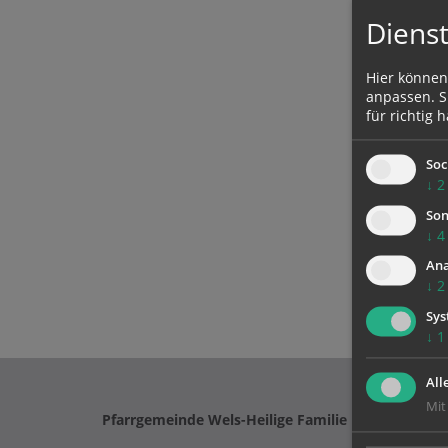
Dienst
Hier können
anpassen. Si
für richtig h
Soc
↓
2
Son
↓
4
Ana
↓
2
Sys
↓
1
All
Mit
Pfarrgemeinde Wels-Heilige Familie