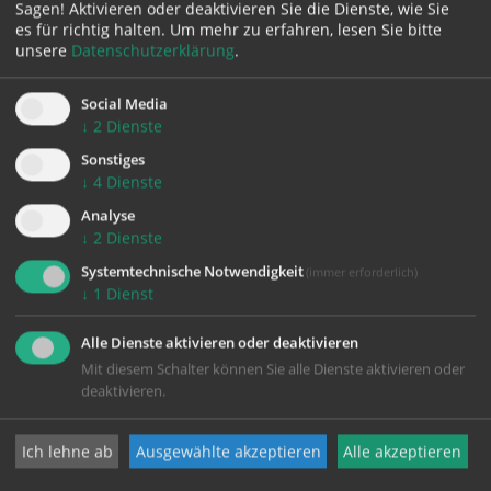
zurück
Sagen! Aktivieren oder deaktivieren Sie die Dienste, wie Sie
es für richtig halten.
Um mehr zu erfahren, lesen Sie bitte
unsere
Datenschutzerklärung
.
Social Media
↓
2
Dienste
Sonstiges
↓
4
Dienste
Analyse
KONTAKT
↓
2
Dienste
Systemtechnische Notwendigkeit
(immer erforderlich)
Impressum
↓
1
Dienst
Datenschutz
Alle Dienste aktivieren oder deaktivieren
Mit diesem Schalter können Sie alle Dienste aktivieren oder
deaktivieren.
Pfarrgemeinde Wels-Heilige Familie
Ich lehne ab
Ausgewählte akzeptieren
Alle akzeptieren
Johann-Strauß-Straße 20