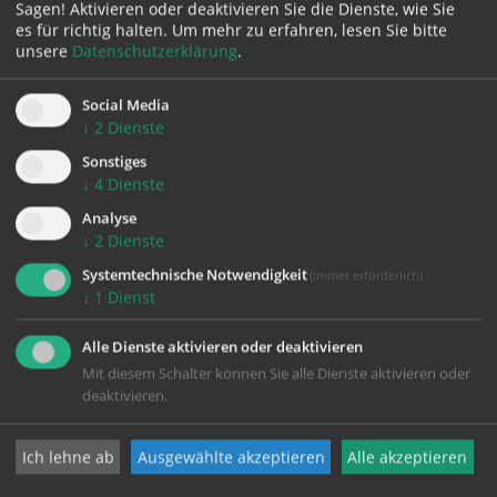
zurück
Sagen! Aktivieren oder deaktivieren Sie die Dienste, wie Sie
es für richtig halten.
Um mehr zu erfahren, lesen Sie bitte
unsere
Datenschutzerklärung
.
Social Media
↓
2
Dienste
Sonstiges
↓
4
Dienste
Analyse
KONTAKT
↓
2
Dienste
Systemtechnische Notwendigkeit
(immer erforderlich)
Impressum
↓
1
Dienst
Datenschutz
Alle Dienste aktivieren oder deaktivieren
Mit diesem Schalter können Sie alle Dienste aktivieren oder
deaktivieren.
Pfarrgemeinde Wels-Heilige Familie
Ich lehne ab
Ausgewählte akzeptieren
Alle akzeptieren
Johann-Strauß-Straße 20