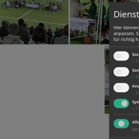
Dienst
Hier können
anpassen. Si
für richtig h
Soc
↓
2
Son
↓
4
Ana
↓
2
Sys
↓
1
All
Mit