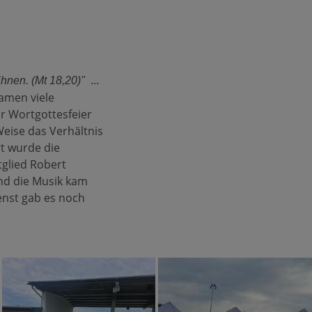
...
hnen. (Mt 18,20)"
kamen viele
ur Wortgottesfeier
 Weise das Verhältnis
rt wurde die
glied Robert
und die Musik kam
nst gab es noch