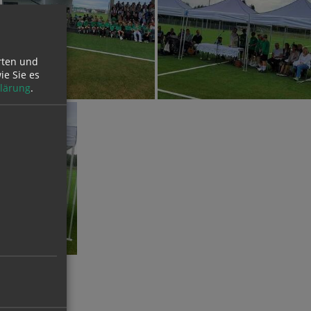
rten und
ie Sie es
lärung
.