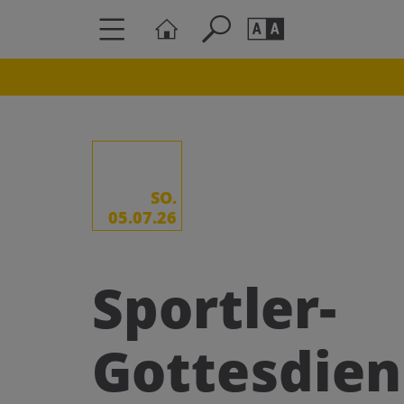
Seite durchs
Barrierefrei
Schriftgröße
A
A
SO.
05.07.26
Sportler-
Gottesdien