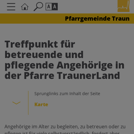
Pfarrgemeinde Traun
Seite durchsuchen nach ...
Barrierefreiheit Einstellungen
Schriftgröße
Treffpunkt für
A
A
betreuende und
A
pflegende Angehörige in
Kontrasteinstellungen
der Pfarre TraunerLand
A
A
A
A
A
Sprunglinks zum Inhalt der Seite
Karte
Angehörige im Alter zu begleiten, zu betreuen oder zu
pflegen ist für viele selbstverständlich, fordert aber