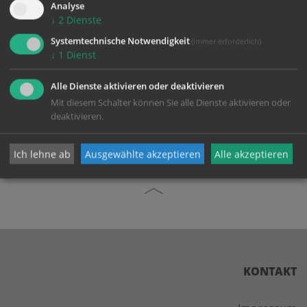
Analyse
↓
2
Dienste
Zustimmung erforderlich!
Bitte akzeptieren Sie
Cookies von Google Maps
und
laden Sie
Systemtechnische Notwendigkeit
(immer erforderlich)
die Seite neu
, um diesen Inhalt sehen zu können.
↓
1
Dienst
Alle Dienste aktivieren oder deaktivieren
Mit diesem Schalter können Sie alle Dienste aktivieren oder
deaktivieren.
zurück
Ich lehne ab
Ausgewählte akzeptieren
Alle akzeptieren
KONTAKT