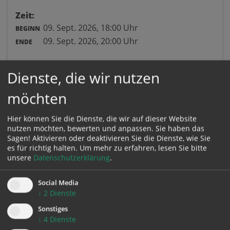
Zeit:
09. Sept. 2026,
18:00 Uhr
BEGINN
09. Sept. 2026,
20:00 Uhr
ENDE
Ort:
Dienste, die wir nutzen
Pfarrheim Traun
möchten
Johann-Roithner-Straße 3
4050 Traun
Hier können Sie die Dienste, die wir auf dieser Website
nutzen möchten, bewerten und anpassen. Sie haben das
Sagen! Aktivieren oder deaktivieren Sie die Dienste, wie Sie
es für richtig halten.
Um mehr zu erfahren, lesen Sie bitte
unsere
Datenschutzerklärung
.
Social Media
↓
2
Dienste
Karte:
Sonstiges
↓
4
Dienste