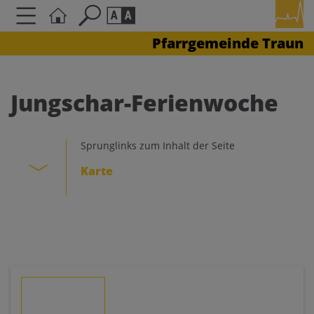
Pfarrgemeinde Traun
Seite durchsuchen nach ...
Barrierefreiheit Einstellungen
Schriftgröße
Jungschar-Ferienwoche
A
A
A
Sprunglinks zum Inhalt der Seite
Kontrasteinstellungen
Karte
A
A
A
A
A