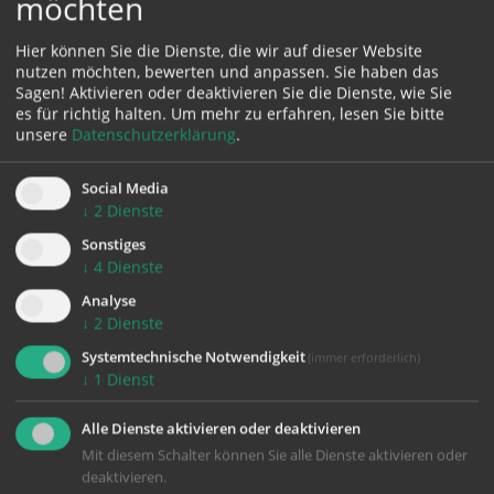
möchten
Karte:
Hier können Sie die Dienste, die wir auf dieser Website
nutzen möchten, bewerten und anpassen. Sie haben das
Sagen! Aktivieren oder deaktivieren Sie die Dienste, wie Sie
es für richtig halten.
Um mehr zu erfahren, lesen Sie bitte
Zustimmung erforderlich!
unsere
Datenschutzerklärung
.
Bitte akzeptieren Sie
Cookies von Google Maps
und
laden Sie
die Seite neu
, um diesen Inhalt sehen zu können.
Social Media
↓
2
Dienste
Sonstiges
↓
4
Dienste
Analyse
zurück
↓
2
Dienste
Systemtechnische Notwendigkeit
(immer erforderlich)
↓
1
Dienst
Alle Dienste aktivieren oder deaktivieren
Mit diesem Schalter können Sie alle Dienste aktivieren oder
deaktivieren.