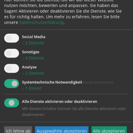
nutzen möchten, bewerten und anpassen. Sie haben das
Sagen! Aktivieren oder deaktivieren Sie die Dienste, wie Sie
Karte:
es für richtig halten.
Um mehr zu erfahren, lesen Sie bitte
unsere
Datenschutzerklärung
.
Social Media
↓
2
Dienste
Zustimmung erforderlich!
Bitte akzeptieren Sie
Cookies von Google Maps
und
laden Sie
Sonstiges
die Seite neu
, um diesen Inhalt sehen zu können.
↓
4
Dienste
Analyse
↓
2
Dienste
Systemtechnische Notwendigkeit
(immer erforderlich)
↓
1
Dienst
Alle Dienste aktivieren oder deaktivieren
Mit diesem Schalter können Sie alle Dienste aktivieren oder
KONTAKT
deaktivieren.
Impressum
Ich lehne ab
Ausgewählte akzeptieren
Alle akzeptieren