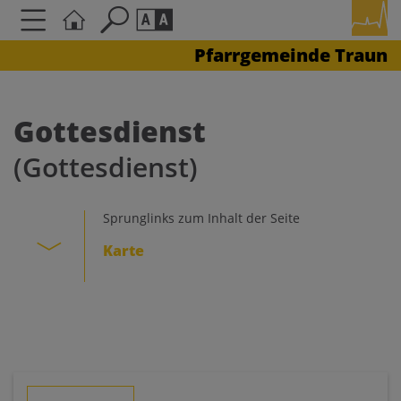
Pfarrgemeinde Traun
Seite durchsuchen nach ...
Barrierefreiheit Einstellungen
Schriftgröße
Gottesdienst
A
A
(Gottesdienst)
A
Kontrasteinstellungen
Sprunglinks zum Inhalt der Seite
Karte
A
A
A
A
A