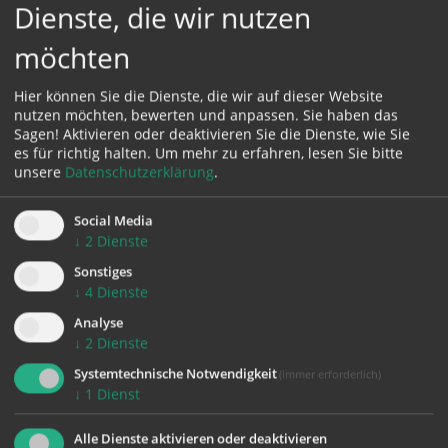
Dienste, die wir nutzen
Gruber jeweils am letzten Dienstag im Monat eine
Volksmusiksendung auf dieser Welle.
möchten
Außerdem gehört Luise Zaglmayr dem Literaturteam
Hier können Sie die Dienste, die wir auf dieser Website
an.
nutzen möchten, bewerten und anpassen. Sie haben das
Sagen! Aktivieren oder deaktivieren Sie die Dienste, wie Sie
es für richtig halten.
Um mehr zu erfahren, lesen Sie bitte
Weitere Informationen auf
www.fro.at
unsere
Datenschutzerklärung
.
Social Media
↓
2
Dienste
Sonstiges
↓
4
Dienste
Analyse
zurück
↓
2
Dienste
Systemtechnische Notwendigkeit
(immer erforderlich)
↓
1
Dienst
Alle Dienste aktivieren oder deaktivieren