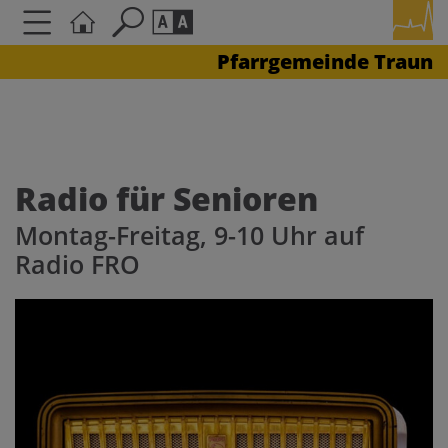
Pfarrgemeinde Traun
Seite durchsuchen nach ...
Barrierefreiheit Einstellungen
Schriftgröße
A
A
A
Radio für Senioren
Montag-Freitag, 9-10 Uhr auf
Kontrasteinstellungen
Radio FRO
A
A
A
A
A