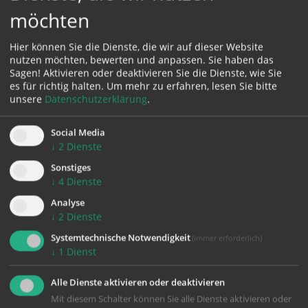
möchten
BewohnerInnen, MitarbeiterInnen, Angehörige und
BesucherInnen werden in die Gottesdienstgestaltung
Hier können Sie die Dienste, die wir auf dieser Website
miteingebunden und können so die Osterliturgie auf
nutzen möchten, bewerten und anpassen. Sie haben das
ganz besondere Weise miterleben.
Sagen! Aktivieren oder deaktivieren Sie die Dienste, wie Sie
es für richtig halten.
Um mehr zu erfahren, lesen Sie bitte
unsere
Datenschutzerklärung
.
Social Media
↓
2
Dienste
Sonstiges
↓
4
Dienste
zurück
Analyse
↓
2
Dienste
Systemtechnische Notwendigkeit
(immer erforderlich)
↓
1
Dienst
Alle Dienste aktivieren oder deaktivieren
Mit diesem Schalter können Sie alle Dienste aktivieren oder