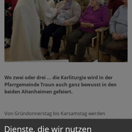
Wo zwei oder drei ... die Karliturgie wird in der
Pfarrgemeinde Traun auch ganz bewusst in den
beiden Altenheimen gefeiert.
Von Gründonnerstag bis Karsamstag werden
seniorengerechte Gottesdienste angeboten, die sehr
Dienste, die wir nutzen
gut besucht werden.