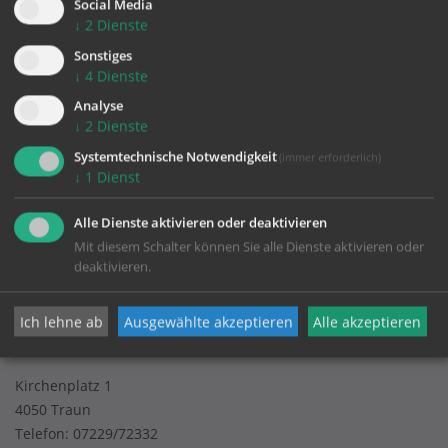
Social Media
↓
2
Dienste
Sonstiges
↓
4
Dienste
Analyse
↓
2
Dienste
KONTAKT
Systemtechnische Notwendigkeit
(immer erforderlich)
↓
1
Dienst
Impressum
Alle Dienste aktivieren oder deaktivieren
Datenschutz
Mit diesem Schalter können Sie alle Dienste aktivieren oder
deaktivieren.
Pfarrgemeinde Traun
Ich lehne ab
Ausgewählte akzeptieren
Alle akzeptieren
Kirchenplatz 1
4050 Traun
Telefon:
07229/72332